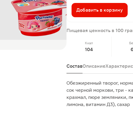
Добавить в корзину
Пищевая ценность в 100 гр
Ккал
Б
104
Состав
Описание
Характерис
Обезжиренный творог, норма
сок черной моркови, три - к
крахмал, пюре земляники, п
лимона, витамин Д3), сахар