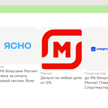
сно
0% бонусами Магнит
Магнит
Спортмастер
люса за оплату
Деньги на любые цели
до 4% бону
ервой сессии: Ясно
от 0%
Магнит Плюс
Спортмасте