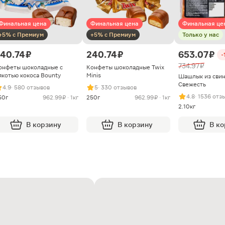
Финальная цена
Финальная цена
Финальная це
+5% с Премиум
+5% с Премиум
Только у нас
40.74 ₽
240.74 ₽
653.07 ₽
-
734.97 ₽
онфеты шоколадные с
Конфеты шоколадные Twix
якотью кокоса Bounty
Minis
Шашлык из сви
Свежесть
4.9
· 580 отзывов
5
· 330 отзывов
4.8
· 1536 отз
50г
962.99 ₽ · 1кг
250г
962.99 ₽ · 1кг
2.10кг
В корзину
В корзину
В к