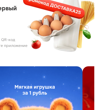
ервый
 QR-код
те приложение