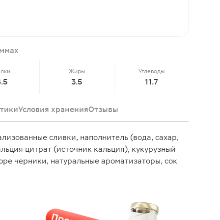
аммах
елки
Жиры
Углеводы
6.5
3.5
11.7
тики
Условия хранения
Отзывы
лизованные сливки, наполнитель (вода, сахар,
альция цитрат (источник кальция), кукурузный
юре черники, натуральные ароматизаторы, сок