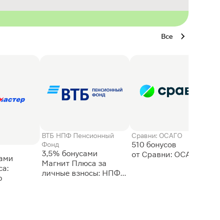
Все
ВТБ НПФ Пенсионный
Сравни: ОСАГО
510 бонусов
Фонд
3,5% бонусами
сами
Магнит Плюса за
а:
личные взносы: НПФ
р
ВТБ