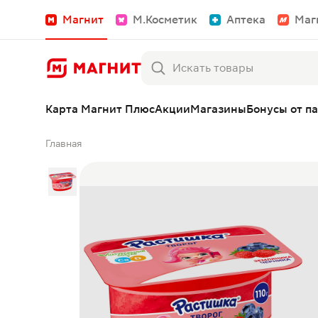
Магнит
М.Косметик
Аптека
Маг
Карта Магнит Плюс
Акции
Магазины
Бонусы от п
Главная