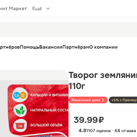
нит Маркет
Ещё
артнёров
Помощь
Вакансии
Партнёрам
О компании
Творог земляни
110г
Финальная цена
+5% с Премиу
39.99 ₽
4.8
1107 оценок · 64 отзыва