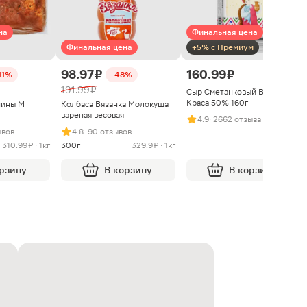
на
Финальная цена
Финальная цена
+5% с Премиум
98.97 ₽
160.99 ₽
11%
-48%
191.99 ₽
Сыр Сметанковый Варвара
Краса 50% 160г
нины М
Колбаса Вязанка Молокуша
вареная весовая
4.9
· 2662 отзыва
ывов
4.8
· 90 отзывов
310.99 ₽ · 1кг
300г
329.9 ₽ · 1кг
орзину
В корзину
В корзину