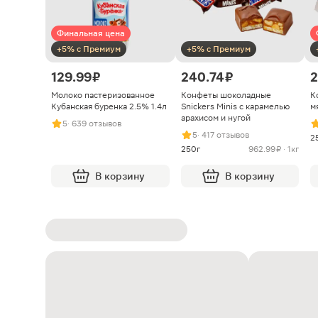
Финальная цена
+5% с Премиум
+5% с Премиум
129.99 ₽
240.74 ₽
2
Молоко пастеризованное
Конфеты шоколадные
К
Кубанская буренка 2.5% 1.4л
Snickers Minis с карамелью
м
арахисом и нугой
5
· 639 отзывов
5
· 417 отзывов
2
250г
962.99 ₽ · 1кг
В корзину
В корзину