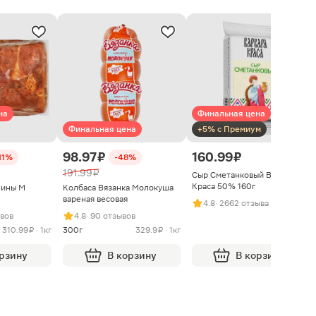
на
Финальная цена
Финальная цена
+5% с Премиум
98.97 ₽
160.99 ₽
11%
-48%
191.99 ₽
Сыр Сметанковый Варвара
Краса 50% 160г
нины М
Колбаса Вязанка Молокуша
вареная весовая
4.8
· 2662 отзыва
ывов
4.8
· 90 отзывов
310.99 ₽ · 1кг
300г
329.9 ₽ · 1кг
орзину
В корзину
В корзину