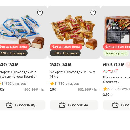
Финальная цена
Финальная цена
Финальная це
+5% с Премиум
+5% с Премиум
Только у нас
40.74 ₽
240.74 ₽
653.07 ₽
-
734.97 ₽
онфеты шоколадные с
Конфеты шоколадные Twix
якотью кокоса Bounty
Minis
Шашлык из сви
Свежесть
5
· 580 отзывов
5
· 330 отзывов
4.7
· 1537 отз
50г
962.99 ₽ · 1кг
250г
962.99 ₽ · 1кг
2.10кг
В корзину
В корзину
В к