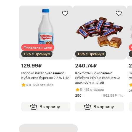
Финальная цена
+5% с Премиум
+5% с Премиум
129.99 ₽
240.74 ₽
2
Молоко пастеризованное
Конфеты шоколадные
К
Кубанская буренка 2.5% 1.4л
Snickers Minis с карамелью
м
арахисом и нугой
4.8
· 639 отзывов
5
· 418 отзывов
2
250г
962.99 ₽ · 1кг
В корзину
В корзину