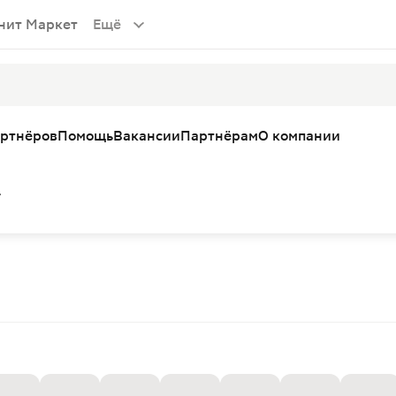
нит Маркет
Ещё
артнёров
Помощь
Вакансии
Партнёрам
О компании
г