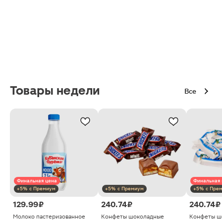
Товары недели
Все
Финальная цена
Финальная 
+5% с Премиум
+5% с Премиум
+5% с Пре
129.99 ₽
240.74 ₽
240.74 ₽
Молоко пастеризованное
Конфеты шоколадные
Конфеты ш