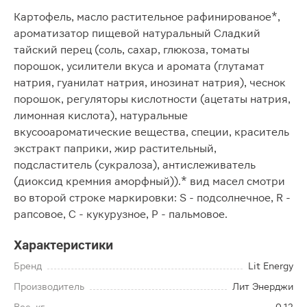
Картофель, масло растительное рафинированое*,
ароматизатор пищевой натуральный Сладкий
тайский перец (соль, сахар, глюкоза, томаты
порошок, усилители вкуса и аромата (глутамат
натрия, гуанилат натрия, инозинат натрия), чеснок
порошок, регуляторы кислотности (ацетаты натрия,
лимонная кислота), натуральные
вкусооароматические вещества, специи, краситель
экстракт паприки, жир растительный,
подсластитель (сукралоза), антислеживатель
(диоксид кремния аморфный)).* вид масел смотри
во второй строке маркировки: S - подсолнечное, R -
рапсовое, C - кукурузное, P - пальмовое.
Характеристики
Бренд
Lit Energy
Производитель
Лит Энерджи