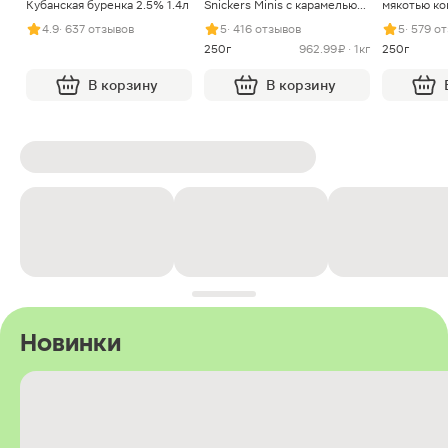
Кубанская буренка 2.5% 1.4л
Snickers Minis с карамелью
мякотью ко
арахисом и нугой
4.9
· 637 отзывов
5
· 416 отзывов
5
· 579 о
250г
962.99 ₽ · 1кг
250г
В корзину
В корзину
Новинки