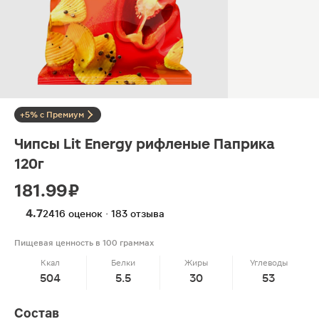
+5% с Премиум
Чипсы Lit Energy рифленые Паприка
120г
181.99 ₽
4.7
2416 оценок · 183 отзыва
Пищевая ценность в 100 граммах
Ккал
Белки
Жиры
Углеводы
504
5.5
30
53
Состав