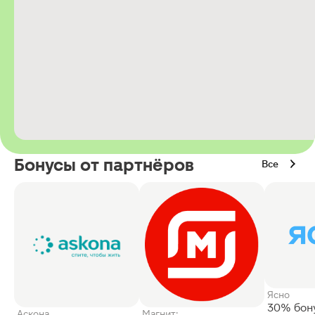
Бонусы от партнёров
Все
Ясно
30% бон
Аскона
Магнит: