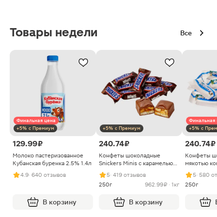
Товары недели
Все
Финальная цена
Финальная 
+5% с Премиум
+5% с Премиум
+5% с Пре
129.99 ₽
240.74 ₽
240.74 ₽
Молоко пастеризованное
Конфеты шоколадные
Конфеты ш
Кубанская буренка 2.5% 1.4л
Snickers Minis с карамелью
мякотью ко
арахисом и нугой
4.9
· 640 отзывов
5
· 419 отзывов
5
· 580 о
250г
962.99 ₽ · 1кг
250г
В корзину
В корзину