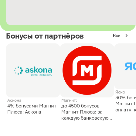
Бонусы от партнёров
Все
Ясно
30% бон
Аскона
Магнит:
Магнит 
4% бонусами Магнит
до 4500 бонусов
оплату 
Плюса: Аскона
Магнит Плюса: за
сессии: 
каждую банковскую
карту