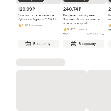
129.99 ₽
240.74 ₽
2
Молоко пастеризованное
Конфеты шоколадные
К
Кубанская буренка 2.5% 1.4л
Snickers Minis с карамелью
м
арахисом и нугой
5
· 639 отзывов
5
· 417 отзывов
2
250г
962.99 ₽ · 1кг
В корзину
В корзину