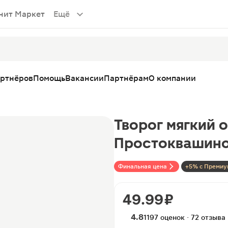
нит Маркет
Ещё
артнёров
Помощь
Вакансии
Партнёрам
О компании
Творог мягкий
Простоквашино
Финальная цена
+5% с Премиу
49.99 ₽
4.8
1197 оценок · 72 отзыва