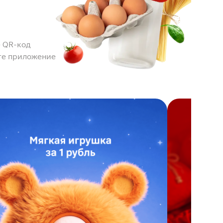
 QR-код
те приложение