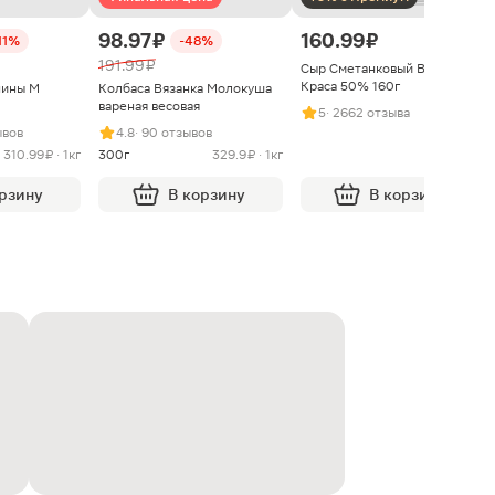
98.97 ₽
160.99 ₽
11%
-48%
191.99 ₽
Сыр Сметанковый Варвара
Краса 50% 160г
нины М
Колбаса Вязанка Молокуша
вареная весовая
5
· 2662 отзыва
ывов
4.8
· 90 отзывов
310.99 ₽ · 1кг
300г
329.9 ₽ · 1кг
орзину
В корзину
В корзину