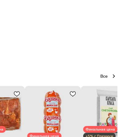
Все
на
Финальная цена
Финальная цена
+5% с Премиум