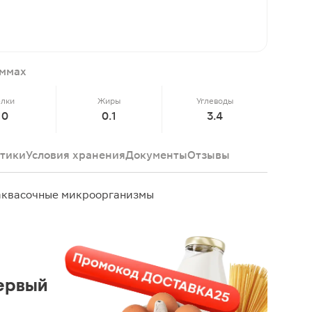
аммах
елки
Жиры
Углеводы
10
0.1
3.4
тики
Условия хранения
Документы
Отзывы
аквасочные микроорганизмы
ервый