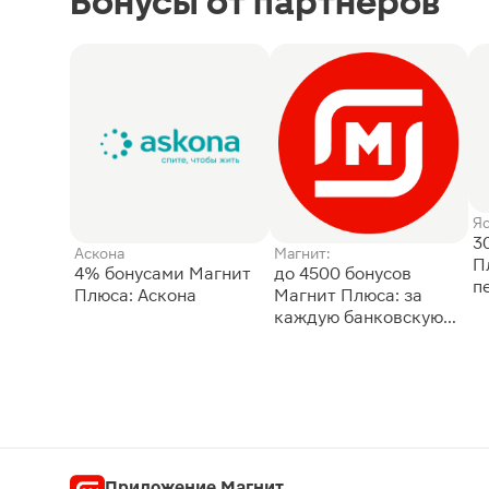
Бонусы от партнёров
Я
3
Аскона
Магнит:
П
4% бонусами Магнит
до 4500 бонусов
п
Плюса: Аскона
Магнит Плюса: за
каждую банковскую
карту
Приложение Магнит