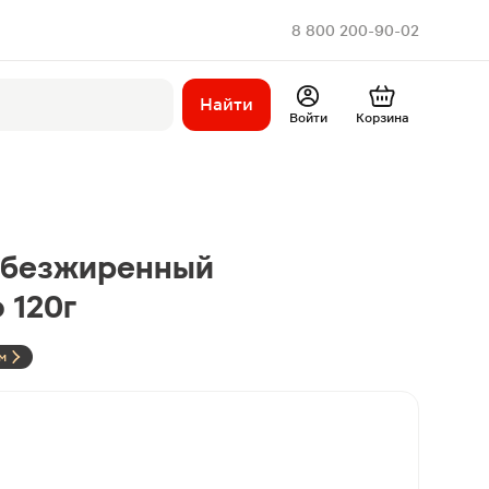
8 800 200-90-02
Найти
Войти
Корзина
 обезжиренный
 120г
м