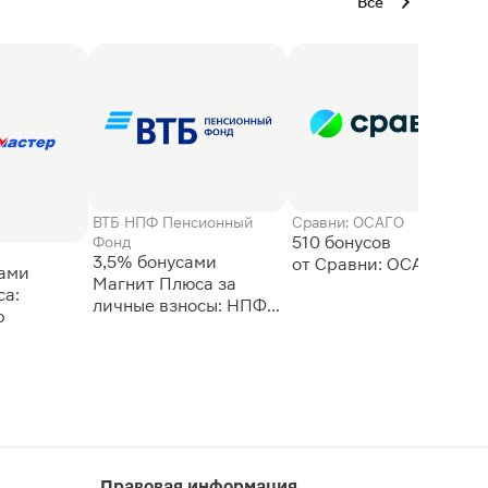
Все
ВТБ НПФ Пенсионный
Сравни: ОСАГО
510 бонусов
Фонд
3,5% бонусами
сами
Магнит Плюса за
а:
личные взносы: НПФ
р
ВТБ
Правовая информация