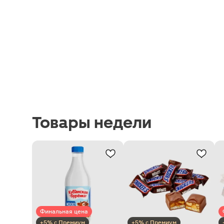
Товары недели
Финальная цена
+5% с Премиум
+5% с Премиум