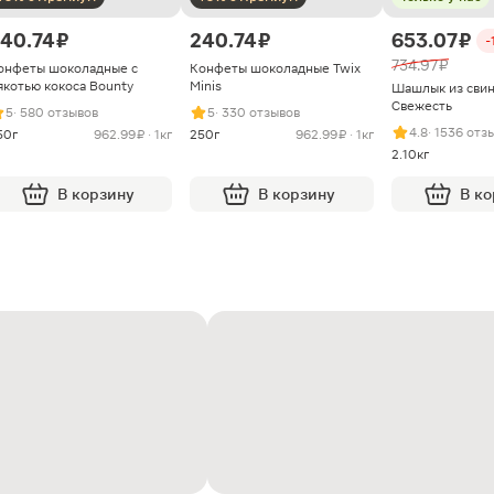
40.74 ₽
240.74 ₽
653.07 ₽
-
734.97 ₽
онфеты шоколадные с
Конфеты шоколадные Twix
якотью кокоса Bounty
Minis
Шашлык из сви
Свежесть
5
· 580 отзывов
5
· 330 отзывов
4.8
· 1536 отз
50г
962.99 ₽ · 1кг
250г
962.99 ₽ · 1кг
2.10кг
В корзину
В корзину
В к