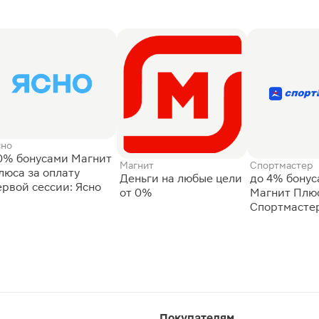
сно
0% бонусами Магнит
Магнит
Спортмастер
люса за оплату
Деньги на любые цели
до 4% бону
ервой сессии: Ясно
от 0%
Магнит Плюс
Спортмасте
Покупателям