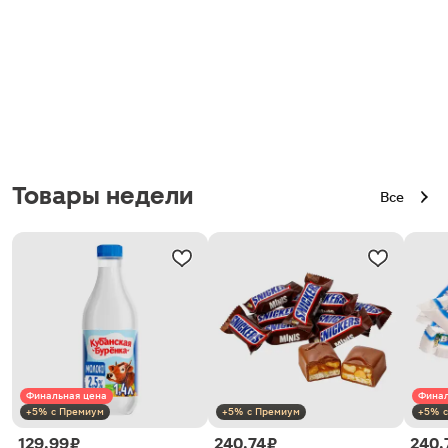
Товары недели
Все
Финальная цена
Финал
+5% с Премиум
+5% с Премиум
+5% с
129.99 ₽
240.74 ₽
240.