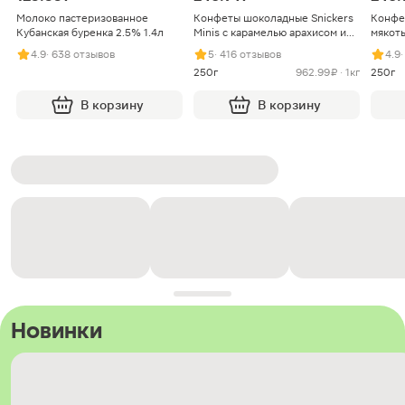
Молоко пастеризованное
Конфеты шоколадные Snickers
Конфе
Кубанская буренка 2.5% 1.4л
Minis с карамелью арахисом и
мякоть
нугой
4.9
· 638 отзывов
5
· 416 отзывов
4.9
250г
962.99 ₽ · 1кг
250г
В корзину
В корзину
Новинки