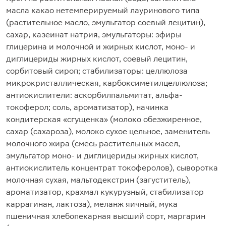
масла какао нетемперируемый лауринового типа
(растительное масло, эмульгатор соевый лецитин),
сахар, казеинат натрия, эмульгаторы: эфиры
глицерина и молочной и жирных кислот, моно- и
диглицериды жирных кислот, соевый лецитин,
сорбитовый сироп; стабилизаторы: целлюлоза
микрокристаллическая, карбоксиметилцеллюлоза;
антиокислители: аскорбилпальмитат, альфа-
токоферол; соль, ароматизатор), начинка
кондитерская «сгущенка» (молоко обезжиренное,
сахар (сахароза), молоко сухое цельное, заменитель
молочного жира (смесь растительных масел,
эмульгатор моно- и диглицериды жирных кислот,
антиокислитель концентрат токоферолов), сыворотка
молочная сухая, мальтодекстрин (загуститель),
ароматизатор, крахмал кукурузный, стабилизатор
каррагинан, лактоза), меланж яичный, мука
пшеничная хлебопекарная высший сорт, маргарин