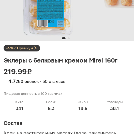
+5% с Премиум
Эклеры с белковым кремом Mirel 160г
219.99 ₽
4.7
280 оценок · 30 отзывов
Пищевая ценность в 100 граммах
Ккал
Белки
Жиры
Углеводы
341
5.3
19.5
36.1
Состав
Крем на растительных маслах (вода, заменитель