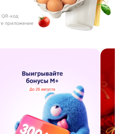
 QR-код
те приложение