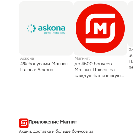
Я
3
Аскона
Магнит:
П
4% бонусами Магнит
до 4500 бонусов
п
Плюса: Аскона
Магнит Плюса: за
каждую банковскую
карту
Приложение Магнит
Акции, доставка и больше бонусов за