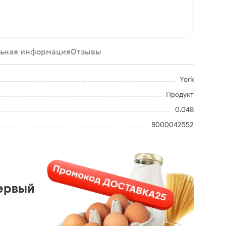
ьная информация
Отзывы
York
Продукт
0.048
8000042552
ервый