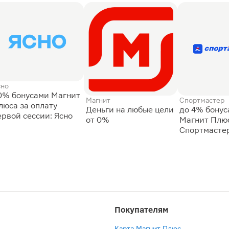
сно
0% бонусами Магнит
Магнит
Спортмастер
люса за оплату
Деньги на любые цели
до 4% бону
ервой сессии: Ясно
от 0%
Магнит Плюс
Спортмасте
Покупателям
Карта Магнит Плюс