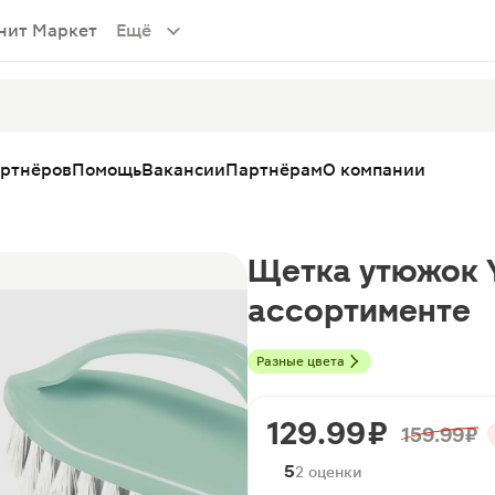
нит Маркет
Ещё
артнёров
Помощь
Вакансии
Партнёрам
О компании
Щетка утюжок Y
ассортименте
Разные цвета
129.99 ₽
159.99 ₽
5
2 оценки