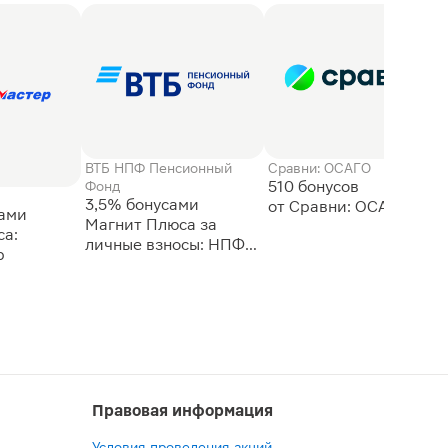
ВТБ НПФ Пенсионный
Сравни: ОСАГО
510 бонусов
Фонд
3,5% бонусами
сами
Магнит Плюса за
а:
личные взносы: НПФ
р
ВТБ
Правовая информация
Условия проведения акций