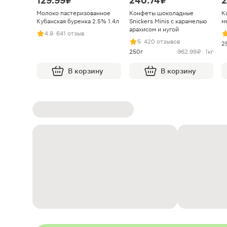
129.99 ₽
240.74 ₽
2
Молоко пастеризованное
Конфеты шоколадные
К
Кубанская буренка 2.5% 1.4л
Snickers Minis с карамелью
м
арахисом и нугой
4.8
· 641 отзыв
5
· 420 отзывов
2
250г
962.99 ₽ · 1кг
В корзину
В корзину