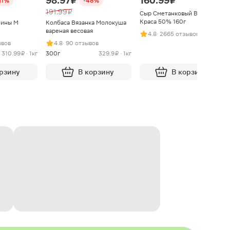
98.97 ₽
160.99 ₽
11%
-48%
191.99 ₽
Сыр Сметанковый Варвара
Краса 50% 160г
нины М
Колбаса Вязанка Молокуша
вареная весовая
4.8
· 2665 отзывов
ывов
4.8
· 90 отзывов
310.99 ₽ · 1кг
300г
329.9 ₽ · 1кг
орзину
В корзину
В корзину