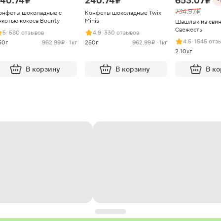
40.74 ₽
240.74 ₽
653.07 ₽
-
734.97 ₽
онфеты шоколадные с
Конфеты шоколадные Twix
якотью кокоса Bounty
Minis
Шашлык из сви
Свежесть
5
· 580 отзывов
4.9
· 330 отзывов
4.5
· 1545 отз
50г
962.99 ₽ · 1кг
250г
962.99 ₽ · 1кг
2.10кг
В корзину
В корзину
В к