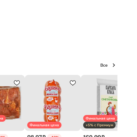
Все
на
Финальная цена
Финальная цена
+5% с Премиум