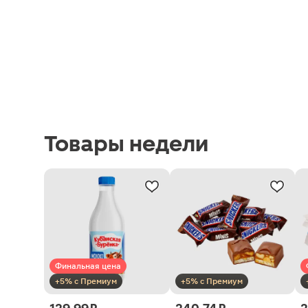
Товары недели
Финальная цена
+5% с Премиум
+5% с Премиум