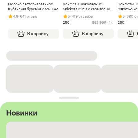
Молоко пастеризованное
Конфеты шоколадные
Конфеты ш
Кубанская буренка 2.5% 1.4л
Snickers Minis с карамелью
мякотью ко
арахисом и нугой
4.8
· 641 отзыв
5
· 419 отзывов
5
· 580 о
250г
962.99 ₽ · 1кг
250г
В корзину
В корзину
Новинки