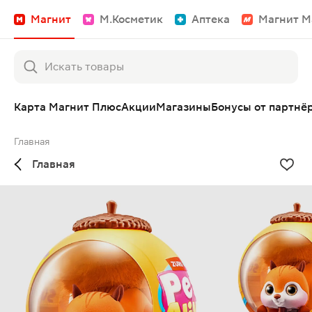
Магнит
М.Косметик
Аптека
Магнит М
Карта Магнит Плюс
Акции
Магазины
Бонусы от партнё
Главная
Главная