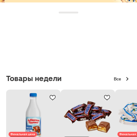
Товары недели
Все
Финальная цена
Финальная 