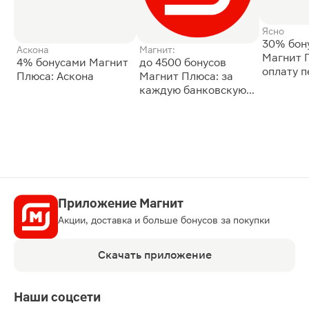
Ясно
30% бон
Аскона
Магнит:
Магнит 
4% бонусами Магнит
до 4500 бонусов
оплату 
Плюса: Аскона
Магнит Плюса: за
сессии: 
каждую банковскую
карту
Приложение Магнит
Акции, доставка и больше бонусов за покупки
Скачать приложение
Наши соцсети