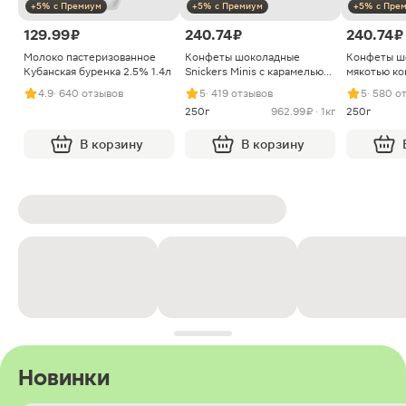
+5% с Премиум
+5% с Премиум
+5% с Пре
129.99 ₽
240.74 ₽
240.74 ₽
Молоко пастеризованное
Конфеты шоколадные
Конфеты ш
Кубанская буренка 2.5% 1.4л
Snickers Minis с карамелью
мякотью ко
арахисом и нугой
4.9
· 640 отзывов
5
· 419 отзывов
5
· 580 о
250г
962.99 ₽ · 1кг
250г
В корзину
В корзину
Новинки