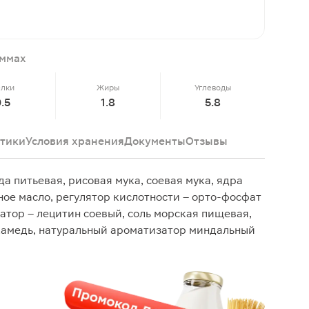
аммах
елки
Жиры
Углеводы
0.5
1.8
5.8
тики
Условия хранения
Документы
Отзывы
а питьевая, рисовая мука, соевая мука, ядра
ное масло, регулятор кислотности – орто-фосфат
атор – лецитин соевый, соль морская пищевая,
камедь, натуральный ароматизатор миндальный