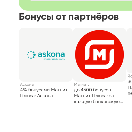
Бонусы от партнёров
Я
3
Аскона
Магнит:
П
4% бонусами Магнит
до 4500 бонусов
п
Плюса: Аскона
Магнит Плюса: за
каждую банковскую
карту