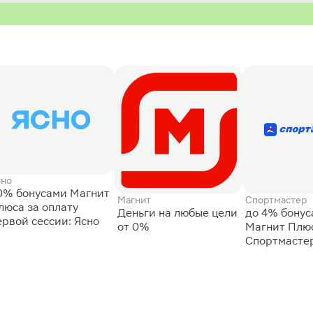
сно
0% бонусами Магнит
Магнит
Спортмастер
люса за оплату
Деньги на любые цели
до 4% бону
ервой сессии: Ясно
от 0%
Магнит Плюс
Спортмасте