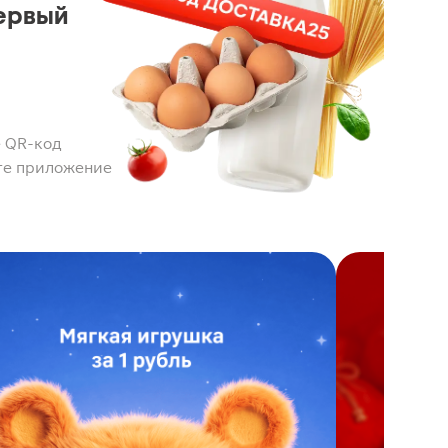
ервый
 QR-код
те приложение