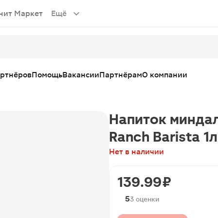
нит Маркет
Ещё
артнёров
Помощь
Вакансии
Партнёрам
О компании
Напиток минда
Ranch Barista 1л
Нет в наличии
139.99 ₽
5
3 оценки