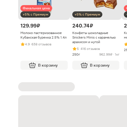
Финальная цена
+5% с Премиум
+5% с Премиум
129.99 ₽
240.74 ₽
2
Молоко пастеризованное
Конфеты шоколадные
К
Кубанская буренка 2.5% 1.4л
Snickers Minis с карамелью
м
арахисом и нугой
4.9
· 638 отзывов
5
· 416 отзывов
2
250г
962.99 ₽ · 1кг
В корзину
В корзину