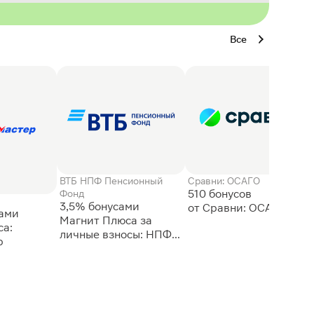
Все
ВТБ НПФ Пенсионный
Сравни: ОСАГО
510 бонусов
Фонд
3,5% бонусами
сами
Магнит Плюса за
а:
личные взносы: НПФ
р
ВТБ