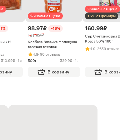
на
Финальная цена
Финальная цена
+5% с Премиум
98.97 ₽
160.99 ₽
11%
-48%
191.99 ₽
Сыр Сметанковый Варвара
Краса 50% 160г
нины М
Колбаса Вязанка Молокуша
вареная весовая
4.9
· 2659 отзывов
ыва
4.8
· 90 отзывов
310.99 ₽ · 1кг
300г
329.9 ₽ · 1кг
орзину
В корзину
В корзину