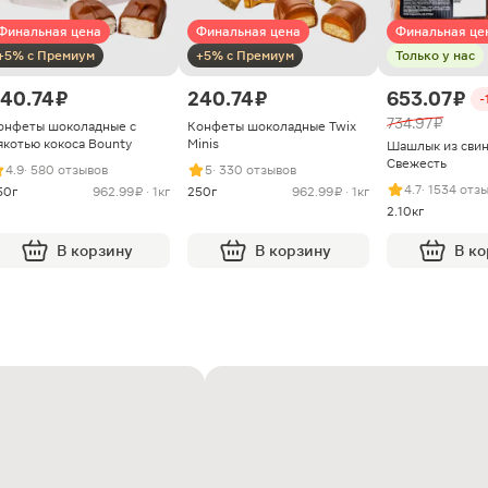
Финальная цена
Финальная цена
Финальная це
+5% с Премиум
+5% с Премиум
Только у нас
40.74 ₽
240.74 ₽
653.07 ₽
-
734.97 ₽
онфеты шоколадные с
Конфеты шоколадные Twix
якотью кокоса Bounty
Minis
Шашлык из сви
Свежесть
4.9
· 580 отзывов
5
· 330 отзывов
4.7
· 1534 отз
50г
962.99 ₽ · 1кг
250г
962.99 ₽ · 1кг
2.10кг
В корзину
В корзину
В к