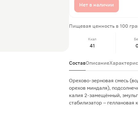
Нет в наличии
Пищевая ценность в 100 гр
Ккал
Б
41
Состав
Описание
Характерис
Орехово-зерновая смесь (вод
орехов миндаля), подсолнеч
калия 2-замещённый, эмульг
стабилизатор – геллановая 