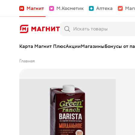
Магнит
М.Косметик
Аптека
Маг
Карта Магнит Плюс
Акции
Магазины
Бонусы от п
Главная