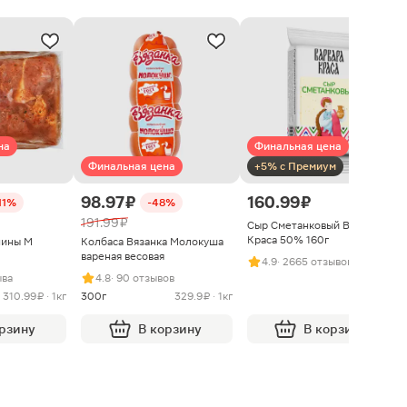
на
Финальная цена
Финальная цена
+5% с Премиум
98.97 ₽
160.99 ₽
11%
-48%
191.99 ₽
Сыр Сметанковый Варвара
Краса 50% 160г
нины М
Колбаса Вязанка Молокуша
вареная весовая
4.9
· 2665 отзывов
ыва
4.8
· 90 отзывов
310.99 ₽ · 1кг
300г
329.9 ₽ · 1кг
орзину
В корзину
В корзину