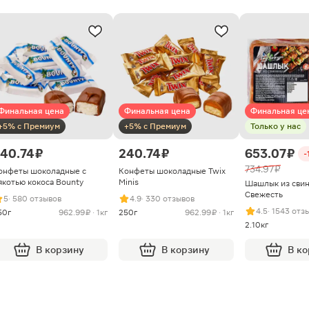
Финальная цена
Финальная цена
Финальная це
+5% с Премиум
+5% с Премиум
Только у нас
40.74 ₽
240.74 ₽
653.07 ₽
-
734.97 ₽
онфеты шоколадные с
Конфеты шоколадные Twix
якотью кокоса Bounty
Minis
Шашлык из сви
Свежесть
5
· 580 отзывов
4.9
· 330 отзывов
4.5
· 1543 отз
50г
962.99 ₽ · 1кг
250г
962.99 ₽ · 1кг
2.10кг
В корзину
В корзину
В к