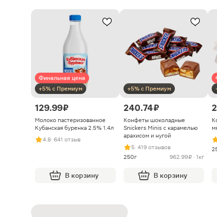
Финальная цена
+5% с Премиум
+5% с Премиум
129.99 ₽
240.74 ₽
2
Молоко пастеризованное
Конфеты шоколадные
К
Кубанская буренка 2.5% 1.4л
Snickers Minis с карамелью
м
арахисом и нугой
4.8
· 641 отзыв
5
· 419 отзывов
2
250г
962.99 ₽ · 1кг
В корзину
В корзину