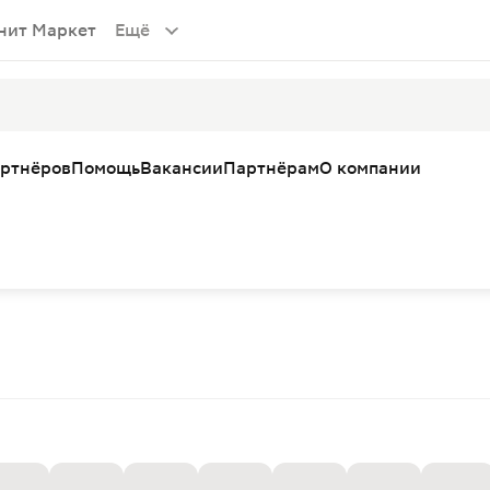
нит Маркет
Ещё
артнёров
Помощь
Вакансии
Партнёрам
О компании