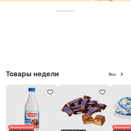
Товары недели
Все
Финальная цена
Финальная 