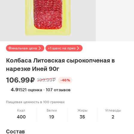
Финальная цена
+1 шанс на приз
Колбаса Литовская сырокопченая в
нарезке Иней 90г
106.99 ₽
199.99 ₽
-46%
4.9
1521 оценка · 107 отзывов
Пищевая ценность в 100 граммах
Ккал
Белки
Жиры
Углеводы
400
19
35
2
Состав