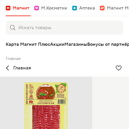
Магнит
М.Косметик
Аптека
Магнит М
Карта Магнит Плюс
Акции
Магазины
Бонусы от партнё
Главная
Главная