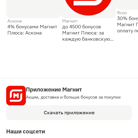
Ясно
30% бон
Аскона
Магнит:
Магнит 
4% бонусами Магнит
до 4500 бонусов
оплату 
Плюса: Аскона
Магнит Плюса: за
сессии: 
каждую банковскую
карту
Приложение Магнит
Акции, доставка и больше бонусов за покупки
Скачать приложение
Наши соцсети