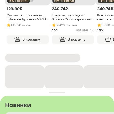
+5% с Премиум
+5% с Премиум
+5% с Пре
129.99 ₽
240.74 ₽
240.74 ₽
Молоко пастеризованное
Конфеты шоколадные
Конфеты ш
Кубанская буренка 2.5% 1.4л
Snickers Minis с карамелью
мякотью ко
арахисом и нугой
4.8
· 641 отзыв
5
· 420 отзывов
5
· 580 о
250г
962.99 ₽ · 1кг
250г
В корзину
В корзину
Новинки