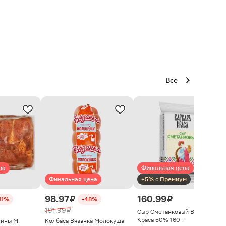
Все
на
Финальная цена
Финальная цена
+5% с Премиум
98.97 ₽
160.99 ₽
11%
-48%
191.99 ₽
Сыр Сметанковый Варвара
Краса 50% 160г
нины М
Колбаса Вязанка Молокуша