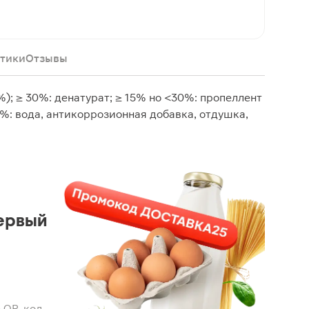
тики
Отзывы
); ≥ 30%: денатурат; ≥ 15% но <30%: пропеллент
<5%: вода, антикоррозионная добавка, отдушка,
ервый
 QR-код