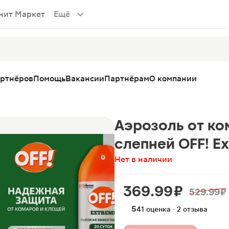
нит Маркет
Ещё
артнёров
Помощь
Вакансии
Партнёрам
О компании
Аэрозоль от ко
слепней OFF! E
Нет в наличии
369.99 ₽
529.99 ₽
5
41 оценка · 2 отзыва