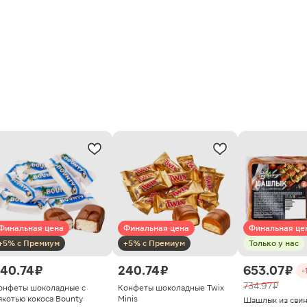
Финальная цена
Финальная цена
Финальная це
+5% с Премиум
+5% с Премиум
Только у нас
40.74 ₽
240.74 ₽
653.07 ₽
-
734.97 ₽
онфеты шоколадные с
Конфеты шоколадные Twix
якотью кокоса Bounty
Minis
Шашлык из сви