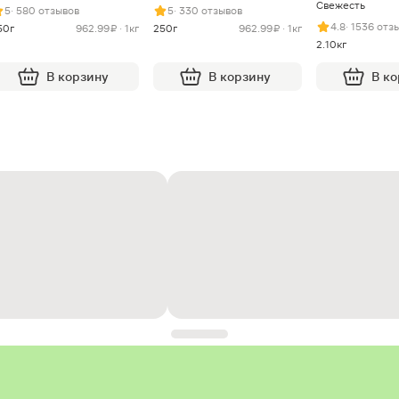
Свежесть
5
· 580 отзывов
5
· 330 отзывов
4.8
· 1536 отз
50г
962.99 ₽ · 1кг
250г
962.99 ₽ · 1кг
2.10кг
В корзину
В корзину
В к