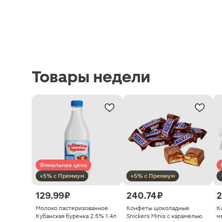
Товары недели
Финальная цена
+5% с Премиум
+5% с Премиум
129.99 ₽
240.74 ₽
2
Молоко пастеризованное
Конфеты шоколадные
К
Кубанская буренка 2.5% 1.4л
Snickers Minis с карамелью
м