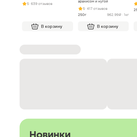
арахисом и нугой
5
· 639 отзывов
5
· 417 отзывов
2
250г
962.99 ₽ · 1кг
В корзину
В корзину
Новинки