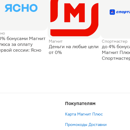
сно
0% бонусами Магнит
Магнит
Спортмастер
люса за оплату
Деньги на любые цели
до 4% бону
ервой сессии: Ясно
от 0%
Магнит Плюс
Спортмасте
Покупателям
Карта Магнит Плюс
Промокоды Доставки