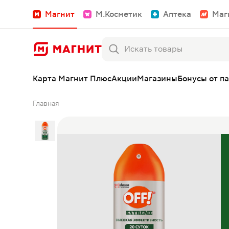
Магнит
М.Косметик
Аптека
Маг
Карта Магнит Плюс
Акции
Магазины
Бонусы от п
Главная