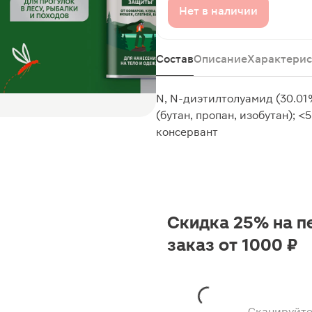
Нет в наличии
Состав
Описание
Характерис
N, N-диэтилтолуамид (30.01%
(бутан, пропан, изобутан); 
консервант
Скидка 25% на п
заказ от 1000 ₽
Сканируйте