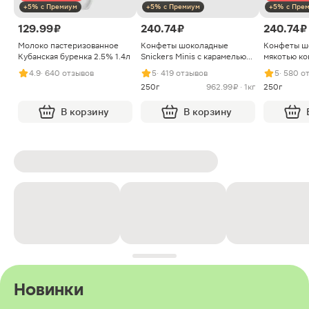
+5% с Премиум
+5% с Премиум
+5% с Пре
129.99 ₽
240.74 ₽
240.74 ₽
Молоко пастеризованное
Конфеты шоколадные
Конфеты ш
Кубанская буренка 2.5% 1.4л
Snickers Minis с карамелью
мякотью ко
арахисом и нугой
4.9
· 640 отзывов
5
· 419 отзывов
5
· 580 о
250г
962.99 ₽ · 1кг
250г
В корзину
В корзину
Новинки