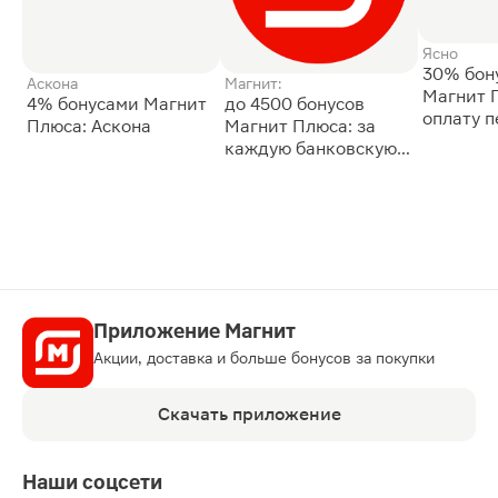
Ясно
30% бон
Аскона
Магнит:
Магнит 
4% бонусами Магнит
до 4500 бонусов
оплату 
Плюса: Аскона
Магнит Плюса: за
сессии: 
каждую банковскую
карту
Приложение Магнит
Акции, доставка и больше бонусов за покупки
Скачать приложение
Наши соцсети