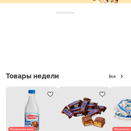
Товары недели
Все
Финальная цена
Финальная 