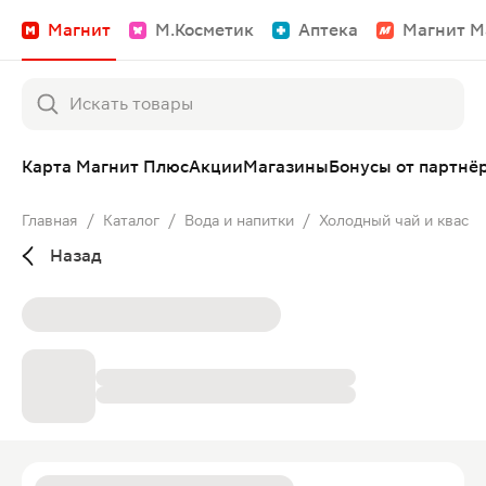
Магнит
М.Косметик
Аптека
Магнит М
Карта Магнит Плюс
Акции
Магазины
Бонусы от партнё
Главная
/
Каталог
/
Вода и напитки
/
Холодный чай и квас
Назад