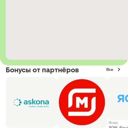
Бонусы от партнёров
Все
Ясно
30% бон