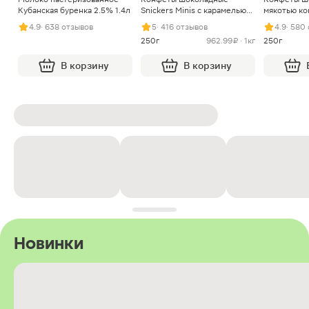
Кубанская буренка 2.5% 1.4л
Snickers Minis с карамелью
мякотью ко
арахисом и нугой
4.9
· 638 отзывов
5
· 416 отзывов
4.9
· 580
250г
962.99 ₽ · 1кг
250г
В корзину
В корзину
Новинки