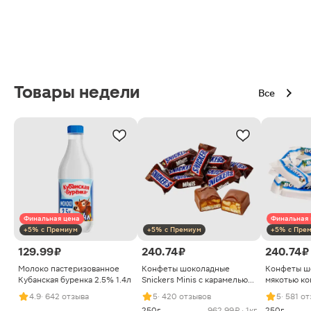
Товары недели
Все
Финальная цена
Финальная 
+5% с Премиум
+5% с Премиум
+5% с Пре
129.99 ₽
240.74 ₽
240.74 ₽
Молоко пастеризованное
Конфеты шоколадные
Конфеты ш
Кубанская буренка 2.5% 1.4л
Snickers Minis с карамелью
мякотью ко
арахисом и нугой
4.9
· 642 отзыва
5
· 420 отзывов
5
· 581 о
250г
962.99 ₽ · 1кг
250г