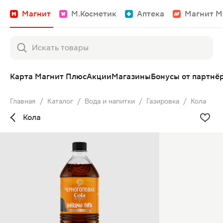
Магнит
М.Косметик
Аптека
Магнит М
Карта Магнит Плюс
Акции
Магазины
Бонусы от партнё
Главная
/
Каталог
/
Вода и напитки
/
Газировка
/
Кола
Кола