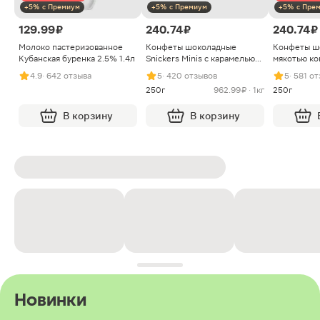
+5% с Премиум
+5% с Премиум
+5% с Пре
129.99 ₽
240.74 ₽
240.74 ₽
Молоко пастеризованное
Конфеты шоколадные
Конфеты ш
Кубанская буренка 2.5% 1.4л
Snickers Minis с карамелью
мякотью ко
арахисом и нугой
4.9
· 642 отзыва
5
· 420 отзывов
5
· 581 о
250г
962.99 ₽ · 1кг
250г
В корзину
В корзину
Новинки