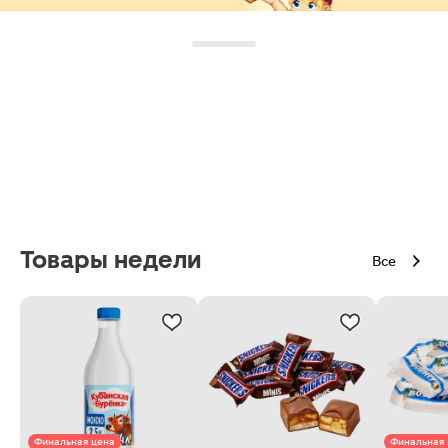
Товары недели
Все
Финальная цена
Финальная 