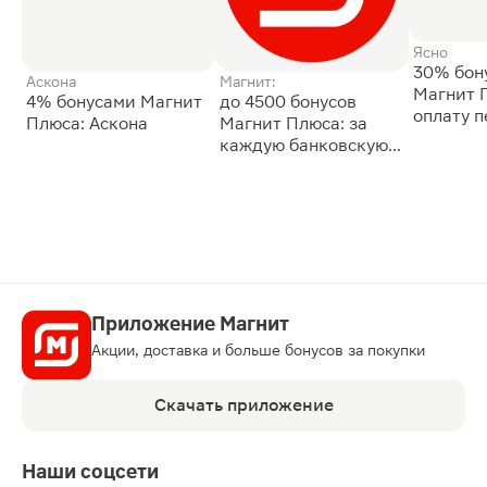
Ясно
30% бон
Аскона
Магнит:
Магнит 
4% бонусами Магнит
до 4500 бонусов
оплату 
Плюса: Аскона
Магнит Плюса: за
сессии: 
каждую банковскую
карту
Приложение Магнит
Акции, доставка и больше бонусов за покупки
Скачать приложение
Наши соцсети