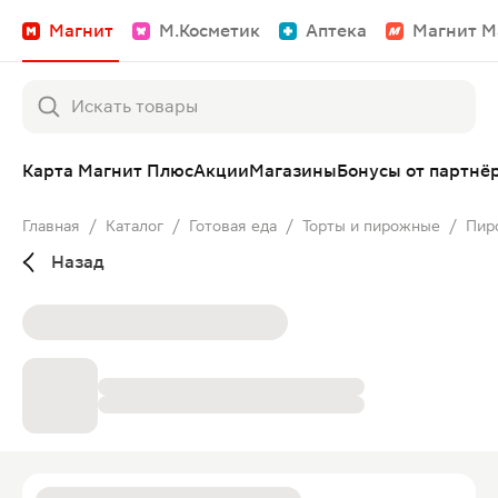
Магнит
М.Косметик
Аптека
Магнит М
Карта Магнит Плюс
Акции
Магазины
Бонусы от партнё
Главная
/
Каталог
/
Готовая еда
/
Торты и пирожные
/
Пир
Назад