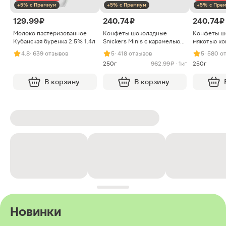
+5% с Премиум
+5% с Премиум
+5% с Пре
129.99 ₽
240.74 ₽
240.74 ₽
Молоко пастеризованное
Конфеты шоколадные
Конфеты ш
Кубанская буренка 2.5% 1.4л
Snickers Minis с карамелью
мякотью ко
арахисом и нугой
4.8
· 639 отзывов
5
· 418 отзывов
5
· 580 о
250г
962.99 ₽ · 1кг
250г
В корзину
В корзину
Новинки