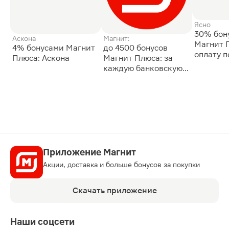
Ясно
30% бон
Аскона
Магнит:
Магнит 
4% бонусами Магнит
до 4500 бонусов
оплату 
Плюса: Аскона
Магнит Плюса: за
сессии: 
каждую банковскую
карту
Приложение Магнит
Акции, доставка и больше бонусов за покупки
Скачать приложение
Наши соцсети