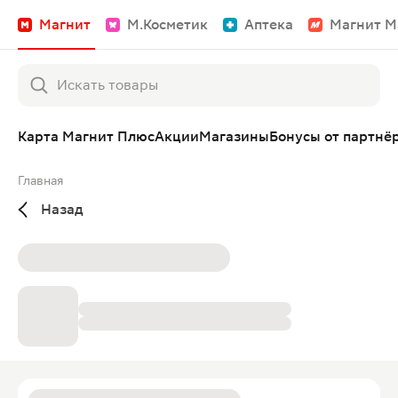
Магнит
М.Косметик
Аптека
Магнит М
Карта Магнит Плюс
Акции
Магазины
Бонусы от партнё
Главная
Назад