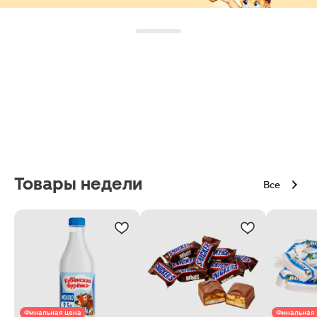
Товары недели
Все
Финальная цена
Финальная 