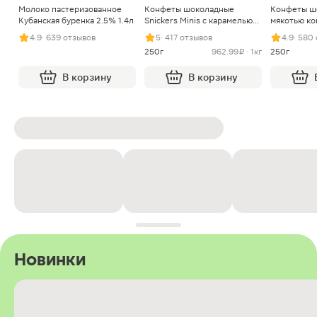
Молоко пастеризованное
Конфеты шоколадные
Конфеты ш
Кубанская буренка 2.5% 1.4л
Snickers Minis с карамелью
мякотью ко
арахисом и нугой
4.9
· 639 отзывов
5
· 417 отзывов
4.9
· 580
250г
962.99 ₽ · 1кг
250г
В корзину
В корзину
Новинки