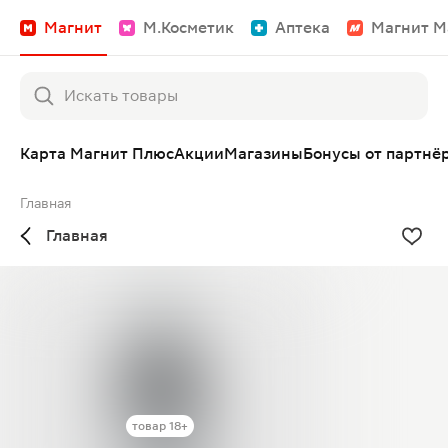
Магнит
М.Косметик
Аптека
Магнит М
Карта Магнит Плюс
Акции
Магазины
Бонусы от партнё
Главная
Главная
товар 18+