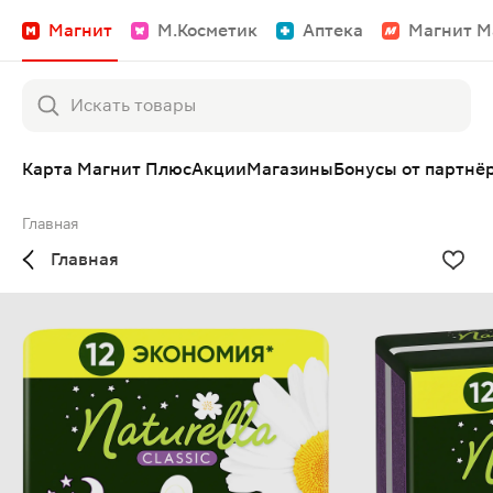
Магнит
М.Косметик
Аптека
Магнит М
Карта Магнит Плюс
Акции
Магазины
Бонусы от партнё
Главная
Главная