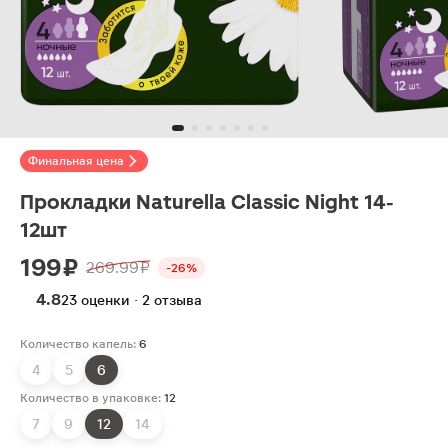
Финальная цена
Прокладки Naturella Classic Night 14-
12шт
199 ₽
269.99 ₽
-26%
4.8
23 оценки · 2 отзыва
Количество капель:
6
4
5
6
Количество в упаковке:
12
7
9
12
14