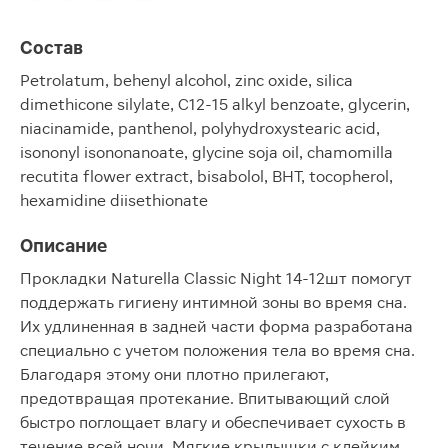
Состав
Petrolatum, behenyl alcohol, zinc oxide, silica
dimethicone silylate, C12-15 alkyl benzoate, glycerin,
niacinamide, panthenol, polyhydroxystearic acid,
isononyl isononanoate, glycine soja oil, chamomilla
recutita flower extract, bisabolol, BHT, tocopherol,
hexamidine diisethionate
Описание
Прокладки Naturella Classic Night 14-12шт помогут
поддержать гигиену интимной зоны во время сна.
Их удлиненная в задней части форма разработана
специально с учетом положения тела во время сна.
Благодаря этому они плотно прилегают,
предотвращая протекание. Впитывающий слой
быстро поглощает влагу и обеспечивает сухость в
течение всей ночи. Мягкие крылышки с клейким