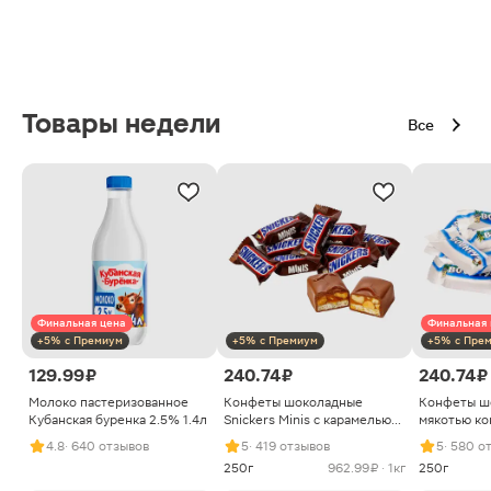
Товары недели
Все
Финальная цена
Финальная 
+5% с Премиум
+5% с Премиум
+5% с Пре
129.99 ₽
240.74 ₽
240.74 ₽
Молоко пастеризованное
Конфеты шоколадные
Конфеты ш
Кубанская буренка 2.5% 1.4л
Snickers Minis с карамелью
мякотью ко
арахисом и нугой
4.8
· 640 отзывов
5
· 419 отзывов
5
· 580 о
250г
962.99 ₽ · 1кг
250г