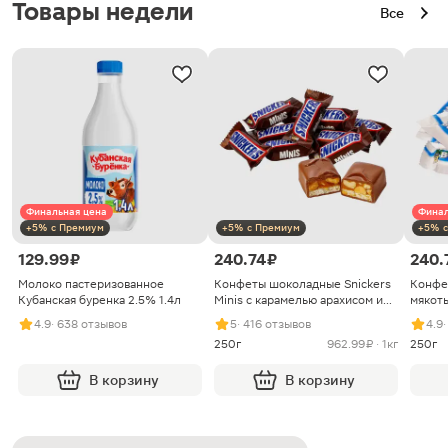
Товары недели
Все
Финальная цена
Финал
+5% с Премиум
+5% с Премиум
+5% с
129.99 ₽
240.74 ₽
240.
Молоко пастеризованное
Конфеты шоколадные Snickers
Конфе
Кубанская буренка 2.5% 1.4л
Minis с карамелью арахисом и
мякоть
нугой
4.9
· 638 отзывов
5
· 416 отзывов
4.9
250г
962.99 ₽ · 1кг
250г
В корзину
В корзину