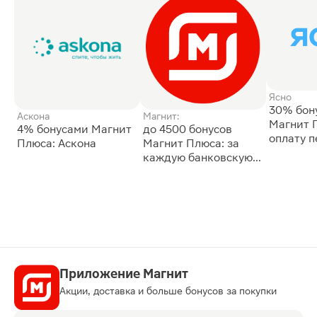
Ясно
30% бон
Аскона
Магнит:
Магнит 
4% бонусами Магнит
до 4500 бонусов
оплату 
Плюса: Аскона
Магнит Плюса: за
сессии: 
каждую банковскую
карту
Приложение Магнит
Акции, доставка и больше бонусов за покупки