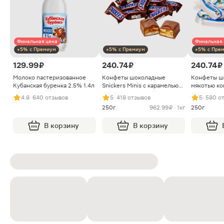
Финальная цена
Финальная 
+5% с Премиум
+5% с Премиум
+5% с Пре
129.99 ₽
240.74 ₽
240.74 ₽
Молоко пастеризованное
Конфеты шоколадные
Конфеты ш
Кубанская буренка 2.5% 1.4л
Snickers Minis с карамелью
мякотью ко
арахисом и нугой
4.8
· 640 отзывов
5
· 418 отзывов
5
· 580 о
250г
962.99 ₽ · 1кг
250г
В корзину
В корзину