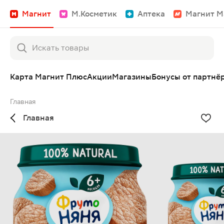
Магнит
М.Косметик
Аптека
Магнит М
Карта Магнит Плюс
Акции
Магазины
Бонусы от партнё
Главная
Главная