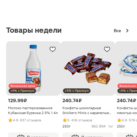
Товары недели
Все
Финальная цена
Финальная 
+5% с Премиум
+5% с Премиум
+5% с Пре
129.99 ₽
240.74 ₽
240.74 ₽
Молоко пастеризованное
Конфеты шоколадные
Конфеты ш
Кубанская буренка 2.5% 1.4л
Snickers Minis с карамелью
мякотью ко
арахисом и нугой
4.9
· 637 отзывов
5
· 416 отзывов
4.9
· 579
250г
962.99 ₽ · 1кг
250г