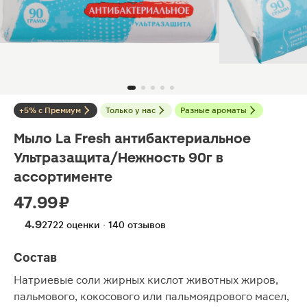
+5% с Премиум
Только у нас
Разные ароматы
Мыло La Fresh антибактериальное
Ультразащита/Нежность 90г в
ассортименте
47.99 ₽
4.9
2722 оценки · 140 отзывов
Состав
Натриевые соли жирных кислот животных жиров,
пальмового, кокосового или пальмоядрового масел,