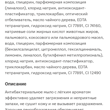
вода, глицерин, парфюмерная композиция
(линалоол), хлорид натрия, антиоксидант-
пластификатор, триклокарбан, оптический
отбеливатель, масло чайного дерева, EDTA
тетранатрия, гидроксид натрия, CI 77891, CI 74160,
натриевые соли жирных кислот животных жиров,
пальмового, кокосового или пальмоядрового масел,
вода, глицерин, парфюмерная композиция
(бензилсалицилат, цитронеллол, гексилциннамаль,
лимонен, линалоол, бутилфенил метилпропиональ),
хлорид натрия, антиоксидант-пластификатор,
триклокарбан, масло чайного дерева, EDTA
тетранатрия, гидроксид натрия, CI 77891, CI 12490
Описание
Антибактериальное мыло с лёгким ароматом
эффективно удаляет загрязнения и неприятные
запахи, не сушит кожу и не вызывает раздражения.
Хорошее пенообразование обеспечивает