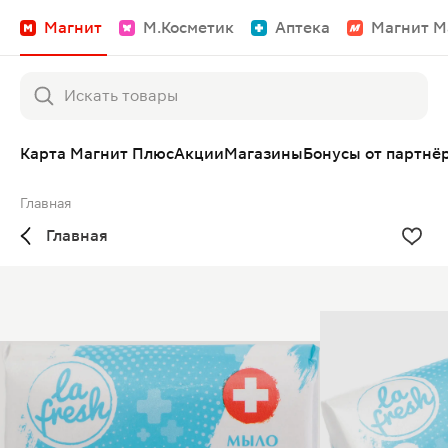
Магнит
М.Косметик
Аптека
Магнит М
Карта Магнит Плюс
Акции
Магазины
Бонусы от партнё
Главная
Главная