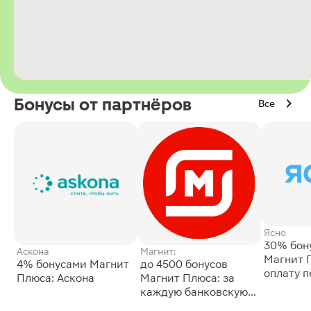
Бонусы от партнёров
Все
Ясно
30% бон
Аскона
Магнит:
Магнит 
4% бонусами Магнит
до 4500 бонусов
оплату 
Плюса: Аскона
Магнит Плюса: за
сессии: 
каждую банковскую
карту