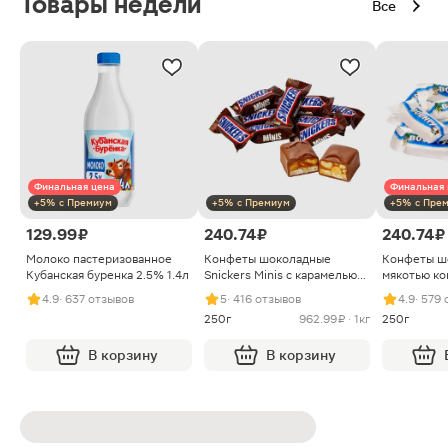
Товары недели
Все
Финальная цена
Финальная 
+5% с Премиум
+5% с Премиум
+5% с Пре
129.99 ₽
240.74 ₽
240.74 ₽
Молоко пастеризованное
Конфеты шоколадные
Конфеты ш
Кубанская буренка 2.5% 1.4л
Snickers Minis с карамелью
мякотью ко
арахисом и нугой
4.9
· 637 отзывов
5
· 416 отзывов
4.9
· 579
250г
962.99 ₽ · 1кг
250г
В корзину
В корзину