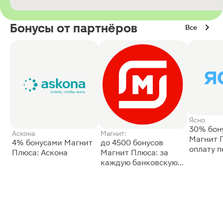
Бонусы от партнёров
Все
Ясно
30% бон
Аскона
Магнит:
Магнит 
4% бонусами Магнит
до 4500 бонусов
оплату 
Плюса: Аскона
Магнит Плюса: за
сессии: 
каждую банковскую
карту