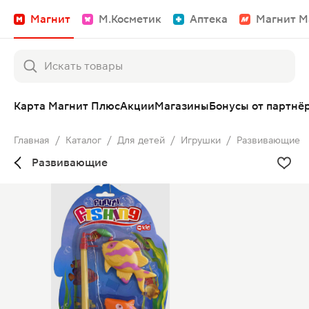
Магнит
М.Косметик
Аптека
Магнит М
Карта Магнит Плюс
Акции
Магазины
Бонусы от партнё
Главная
/
Каталог
/
Для детей
/
Игрушки
/
Развивающие
Развивающие