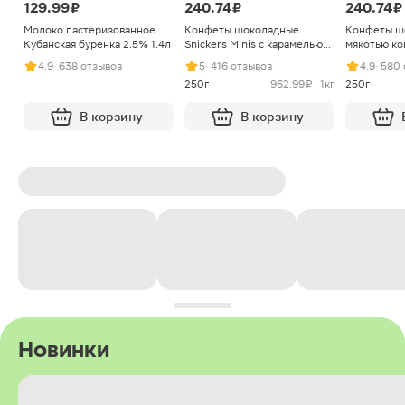
129.99 ₽
240.74 ₽
240.74 ₽
Молоко пастеризованное
Конфеты шоколадные
Конфеты ш
Кубанская буренка 2.5% 1.4л
Snickers Minis с карамелью
мякотью ко
арахисом и нугой
4.9
· 638 отзывов
5
· 416 отзывов
4.9
· 580
250г
962.99 ₽ · 1кг
250г
В корзину
В корзину
Новинки