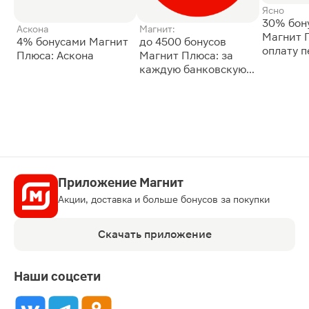
Ясно
30% бон
Аскона
Магнит:
Магнит 
4% бонусами Магнит
до 4500 бонусов
оплату 
Плюса: Аскона
Магнит Плюса: за
сессии: 
каждую банковскую
карту
Приложение Магнит
Акции, доставка и больше бонусов за покупки
Скачать приложение
Наши соцсети