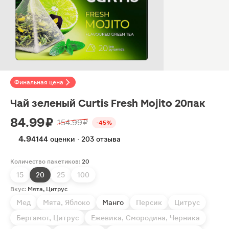
Финальная цена
Чай зеленый Curtis Fresh Mojito 20пак
84.99 ₽
154.99 ₽
-45%
4.9
4144 оценки · 203 отзыва
Количество пакетиков:
20
15
20
25
100
Вкус:
Мята, Цитрус
Мед
Мята, Яблоко
Манго
Персик
Цитрус
Бергамот, Цитрус
Ежевика, Смородина, Черника