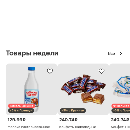
Товары недели
Все
Финальная цена
Финальная 
+5% с Премиум
+5% с Премиум
+5% с Пре
129.99 ₽
240.74 ₽
240.74 ₽
Молоко пастеризованное
Конфеты шоколадные
Конфеты ш