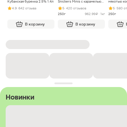
Кубанская буренка 2.5% 1.4л
Snickers Minis с карамелью
мякотью ко
арахисом и нугой
4.9
· 642 отзыва
5
· 420 отзывов
5
· 580 о
250г
962.99 ₽ · 1кг
250г
В корзину
В корзину
Новинки