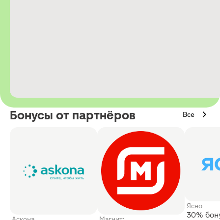
Бонусы от партнёров
Все
Ясно
30% бон
Аскона
Магнит: