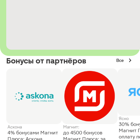
Бонусы от партнёров
Все
Ясно
30% бон
Аскона
Магнит:
Магнит 
4% бонусами Магнит
до 4500 бонусов
оплату 
Плюса: Аскона
Магнит Плюса: за