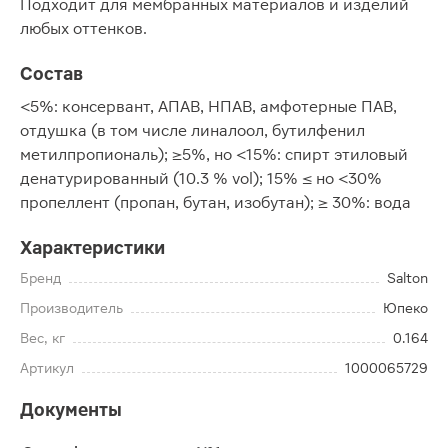
Подходит для мембранных материалов и изделий
любых оттенков.
Состав
<5%: консервант, АПАВ, НПАВ, амфотерные ПАВ,
отдушка (в том числе линалоол, бутилфенил
метилпропиональ); ≥5%, но <15%: спирт этиловый
денатурированный (10.3 % vol); 15% ≤ но <30%
пропеллент (пропан, бутан, изобутан); ≥ 30%: вода
Характеристики
Бренд
Salton
Производитель
Юпеко
Вес, кг
0.164
Артикул
1000065729
Документы