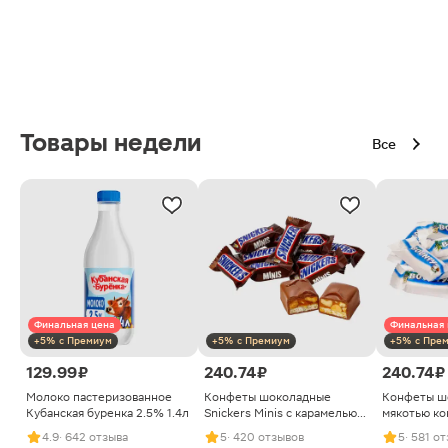
Товары недели
Все
Финальная цена
Финальная 
+5% с Премиум
+5% с Премиум
+5% с Пре
129.99 ₽
240.74 ₽
240.74 ₽
Молоко пастеризованное
Конфеты шоколадные
Конфеты ш
Кубанская буренка 2.5% 1.4л
Snickers Minis с карамелью
мякотью ко
арахисом и нугой
4.9
· 642 отзыва
5
· 420 отзывов
5
· 581 о