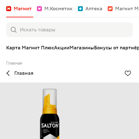
Магнит
М.Косметик
Аптека
Магнит М
Карта Магнит Плюс
Акции
Магазины
Бонусы от партнё
Главная
Главная