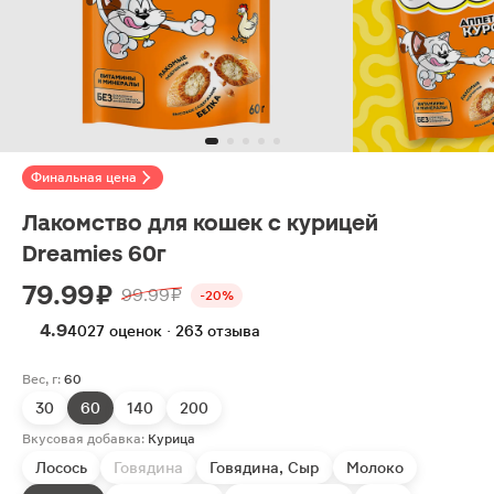
Финальная цена
Лакомство для кошек с курицей
Dreamies 60г
79.99 ₽
99.99 ₽
-20%
4.9
4027 оценок · 263 отзыва
Вес, г:
60
30
60
140
200
Вкусовая добавка:
Курица
Лосось
Говядина
Говядина, Сыр
Молоко