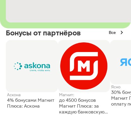
Бонусы от партнёров
Все
Ясно
30% бон
Аскона
Магнит:
Магнит 
4% бонусами Магнит
до 4500 бонусов
оплату 
Плюса: Аскона
Магнит Плюса: за
сессии: 
каждую банковскую
карту