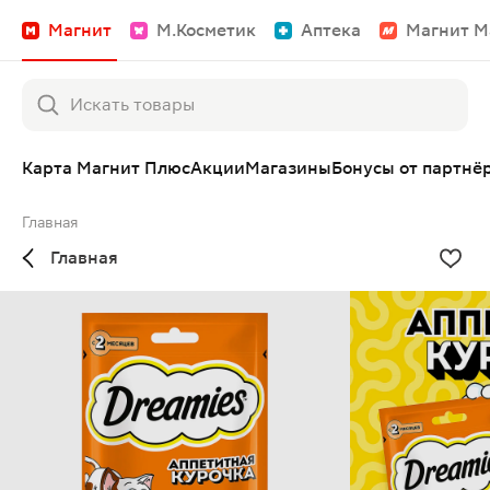
Магнит
М.Косметик
Аптека
Магнит М
Карта Магнит Плюс
Акции
Магазины
Бонусы от партнё
Главная
Главная