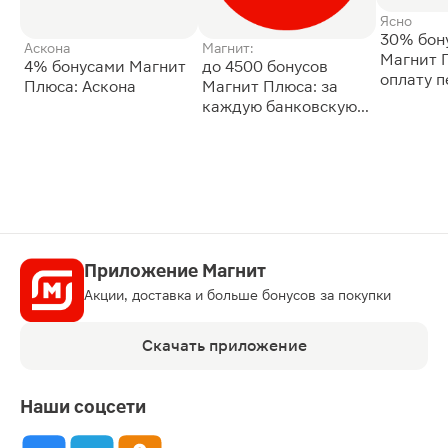
Ясно
30% бон
Аскона
Магнит:
Магнит 
4% бонусами Магнит
до 4500 бонусов
оплату 
Плюса: Аскона
Магнит Плюса: за
сессии: 
каждую банковскую
карту
Приложение Магнит
Акции, доставка и больше бонусов за покупки
Скачать приложение
Наши соцсети