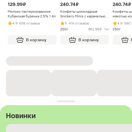
129.99 ₽
240.74 ₽
240.74 ₽
Молоко пастеризованное
Конфеты шоколадные
Конфеты ш
Кубанская буренка 2.5% 1.4л
Snickers Minis с карамелью
мякотью ко
арахисом и нугой
4.9
· 638 отзывов
5
· 416 отзывов
4.9
· 580
250г
962.99 ₽ · 1кг
250г
В корзину
В корзину
Новинки