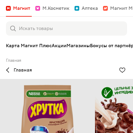
Магнит
М.Косметик
Аптека
Магнит М
Карта Магнит Плюс
Акции
Магазины
Бонусы от партнё
Главная
Главная