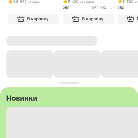
4.9
· 642 отзыва
5
· 420 отзывов
5
· 580 о
250г
962.99 ₽ · 1кг
250г
В корзину
В корзину
Новинки