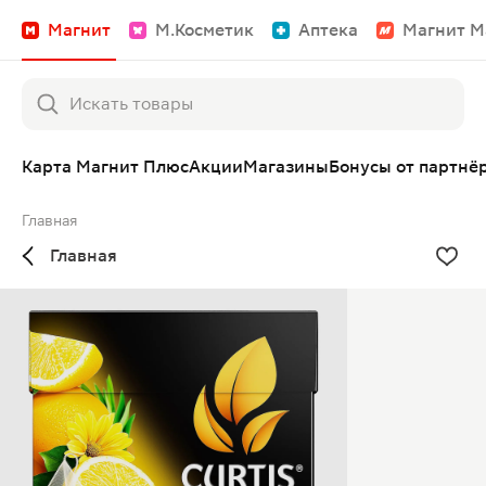
Магнит
М.Косметик
Аптека
Магнит М
Карта Магнит Плюс
Акции
Магазины
Бонусы от партнё
Главная
Главная