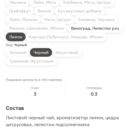
Черника
Лайм, Мята
Клубника, Мята, Цитрус
Грейпфрут
Вишня
Без вкусовых добавок
Лайм, Малина
Мята, Цитрус
Ежевика, Черника
Малина, Шиповник, Яблоко
Виноград, Лепестки роз
Лимон
Каркадэ (Гибискус), Лаванда, Яблоко
Вид:
Черный
Зеленый
Черный
Фруктовый
Травяной, Фруктовый
Пищевая ценность в 100 граммах
Ккал
Углеводы
3
0.3
Состав
Листовой черный чай, ароматизатор лимон, цедра
цитрусовых, лепестки подсолнечника