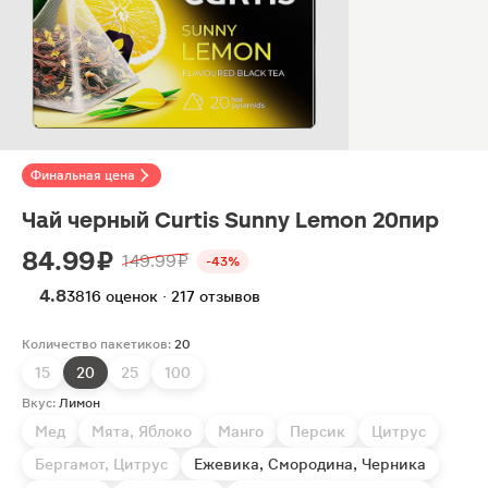
Финальная цена
Чай черный Curtis Sunny Lemon 20пир
84.99 ₽
149.99 ₽
-43%
4.8
3816 оценок · 217 отзывов
Количество пакетиков:
20
15
20
25
100
Вкус:
Лимон
Мед
Мята, Яблоко
Манго
Персик
Цитрус
Бергамот, Цитрус
Ежевика, Смородина, Черника