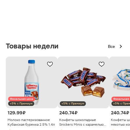
Товары недели
Все
Финальная цена
Финальная 
+5% с Премиум
+5% с Премиум
+5% с Пре
129.99 ₽
240.74 ₽
240.74 ₽
Молоко пастеризованное
Конфеты шоколадные
Конфеты ш
Кубанская буренка 2.5% 1.4л
Snickers Minis с карамелью
мякотью ко
арахисом и нугой