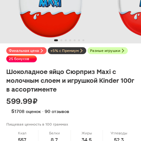
Финальная цена
+5% с Премиум
Разные игрушки
25 бонусов
Шоколадное яйцо Сюрприз Maxi с
молочным слоем и игрушкой Kinder 100г
в ассортименте
599.99 ₽
5
1708 оценок · 90 отзывов
Пищевая ценность в 100 граммах
Ккал
Белки
Жиры
Углеводы
557
8.7
34.5
52.3