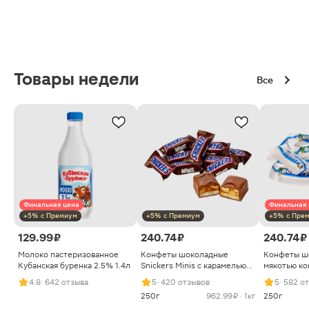
Товары недели
Все
Финальная цена
Финальная 
+5% с Премиум
+5% с Премиум
+5% с Пре
129.99 ₽
240.74 ₽
240.74 ₽
Молоко пастеризованное
Конфеты шоколадные
Конфеты ш
Кубанская буренка 2.5% 1.4л
Snickers Minis с карамелью
мякотью ко
арахисом и нугой
4.8
· 642 отзыва
5
· 420 отзывов
5
· 582 о
250г
962.99 ₽ · 1кг
250г