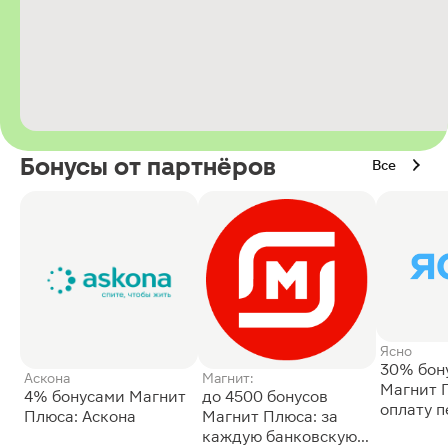
Бонусы от партнёров
Все
Ясно
30% бон
Аскона
Магнит:
Магнит 
4% бонусами Магнит
до 4500 бонусов
оплату 
Плюса: Аскона
Магнит Плюса: за
сессии: 
каждую банковскую