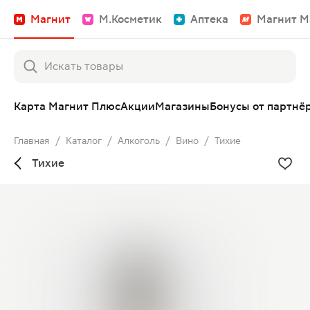
Магнит
М.Косметик
Аптека
Магнит М
Карта Магнит Плюс
Акции
Магазины
Бонусы от партнё
Главная
/
Каталог
/
Алкоголь
/
Вино
/
Тихие
Тихие