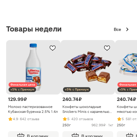
Товары недели
Все
Финальная цена
Финальная 
+5% с Премиум
+5% с Премиум
+5% с Пре
129.99 ₽
240.74 ₽
240.74 ₽
Молоко пастеризованное
Конфеты шоколадные
Конфеты ш
Кубанская буренка 2.5% 1.4л
Snickers Minis с карамелью
мякотью ко
арахисом и нугой
4.9
· 642 отзыва
5
· 420 отзывов
5
· 581 о
250г
962.99 ₽ · 1кг
250г
В корзину
В корзину