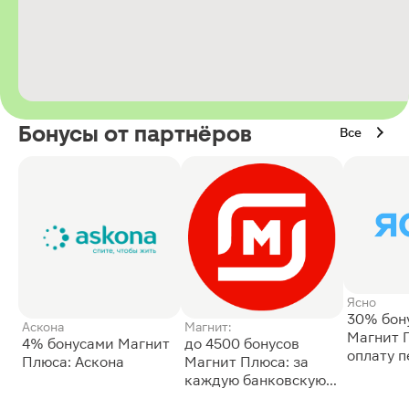
Бонусы от партнёров
Все
Ясно
30% бон
Аскона
Магнит:
Магнит 
4% бонусами Магнит
до 4500 бонусов
оплату 
Плюса: Аскона
Магнит Плюса: за
сессии: 
каждую банковскую
карту