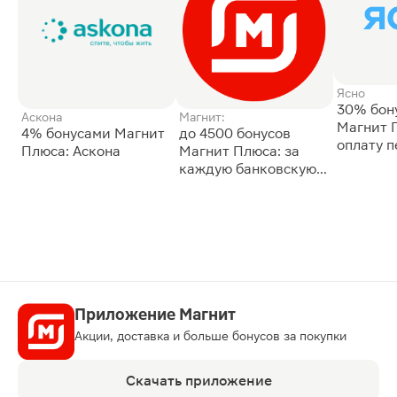
Ясно
30% бон
Аскона
Магнит:
Магнит 
4% бонусами Магнит
до 4500 бонусов
оплату 
Плюса: Аскона
Магнит Плюса: за
сессии: 
каждую банковскую
карту
Приложение Магнит
Акции, доставка и больше бонусов за покупки
Скачать приложение