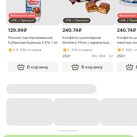
Финальная цена
Финальная 
+5% с Премиум
+5% с Премиум
+5% с Пре
129.99 ₽
240.74 ₽
240.74 ₽
Молоко пастеризованное
Конфеты шоколадные
Конфеты ш
Кубанская буренка 2.5% 1.4л
Snickers Minis с карамелью
мякотью ко
арахисом и нугой
4.9
· 638 отзывов
5
· 416 отзывов
5
· 580 о
250г
962.99 ₽ · 1кг
250г
В корзину
В корзину