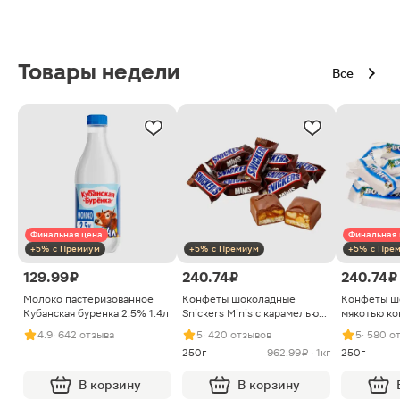
Товары недели
Все
Финальная цена
Финальная 
+5% с Премиум
+5% с Премиум
+5% с Пре
129.99 ₽
240.74 ₽
240.74 ₽
Молоко пастеризованное
Конфеты шоколадные
Конфеты ш
Кубанская буренка 2.5% 1.4л
Snickers Minis с карамелью
мякотью ко
арахисом и нугой
4.9
· 642 отзыва
5
· 420 отзывов
5
· 580 о
250г
962.99 ₽ · 1кг
250г
В корзину
В корзину