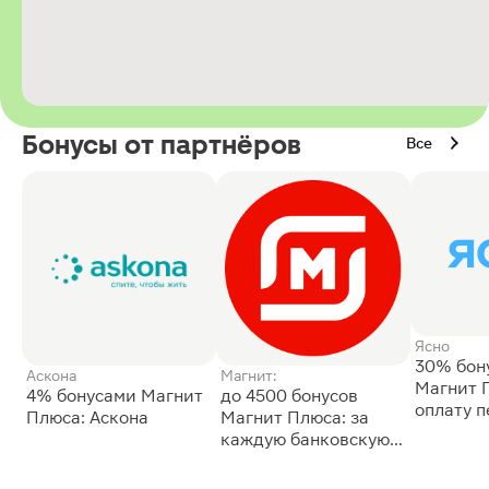
Бонусы от партнёров
Все
Ясно
30% бон
Аскона
Магнит:
Магнит 
4% бонусами Магнит
до 4500 бонусов
оплату 
Плюса: Аскона
Магнит Плюса: за
сессии: 
каждую банковскую
карту