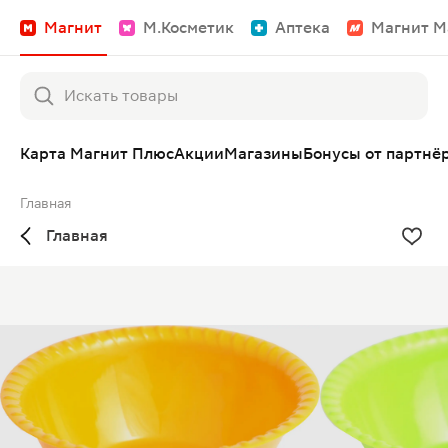
Магнит
М.Косметик
Аптека
Магнит М
Карта Магнит Плюс
Акции
Магазины
Бонусы от партнё
Главная
Главная