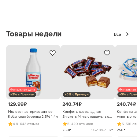
Товары недели
Все
Финальная цена
Финальная 
+5% с Премиум
+5% с Премиум
+5% с Пре
129.99 ₽
240.74 ₽
240.74 ₽
Молоко пастеризованное
Конфеты шоколадные
Конфеты ш
Кубанская буренка 2.5% 1.4л
Snickers Minis с карамелью
мякотью ко
арахисом и нугой
4.9
· 642 отзыва
5
· 420 отзывов
5
· 581 о
250г
962.99 ₽ · 1кг
250г