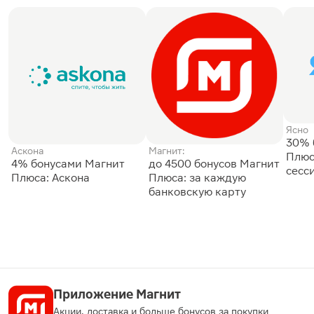
Ясно
30% 
Аскона
Магнит:
Плюс
4% бонусами Магнит
до 4500 бонусов Магнит
сесс
Плюса: Аскона
Плюса: за каждую
банковскую карту
Приложение Магнит
Акции, доставка и больше бонусов за покупки