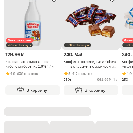
Финальная цена
Финал
+5% с Премиум
+5% с Премиум
+5% с
129.99 ₽
240.74 ₽
240.
Молоко пастеризованное
Конфеты шоколадные Snickers
Конфе
Кубанская буренка 2.5% 1.4л
Minis с карамелью арахисом и
мякоть
нугой
4.9
· 638 отзывов
5
· 417 отзывов
4.9
250г
962.99 ₽ · 1кг
250г
В корзину
В корзину