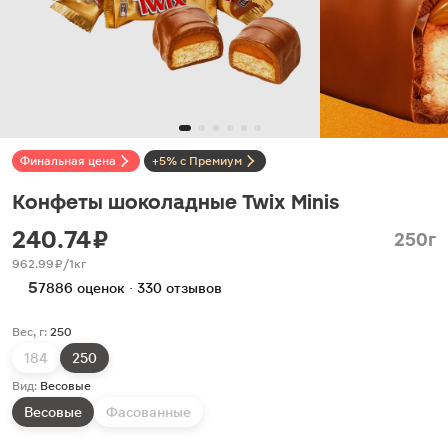
Финальная цена
+5% с Премиум
Конфеты шоколадные Twix Minis
240.74 ₽
250г
962.99 ₽/1кг
5
7886 оценок · 330 отзывов
Вес, г:
250
184
250
Вид:
Весовые
Весовые
Фасованные