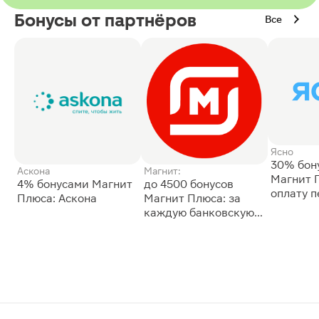
Бонусы от партнёров
Все
Ясно
30% бон
Аскона
Магнит:
Магнит 
4% бонусами Магнит
до 4500 бонусов
оплату 
Плюса: Аскона
Магнит Плюса: за
сессии: 
каждую банковскую
карту