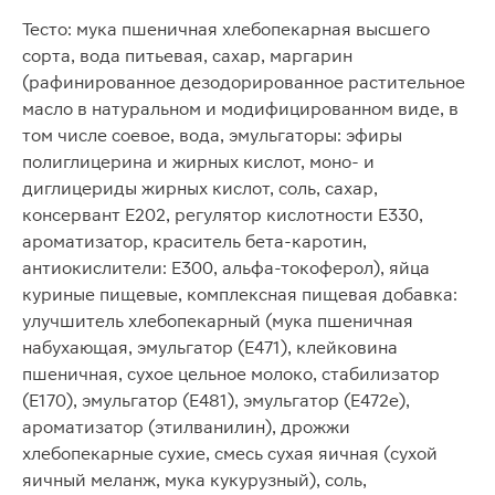
Тесто: мука пшеничная хлебопекарная высшего
сорта, вода питьевая, сахар, маргарин
(рафинированное дезодорированное растительное
масло в натуральном и модифицированном виде, в
том числе соевое, вода, эмульгаторы: эфиры
полиглицерина и жирных кислот, моно- и
диглицериды жирных кислот, соль, сахар,
консервант Е202, регулятор кислотности Е330,
ароматизатор, краситель бета-каротин,
антиокислители: Е300, альфа-токоферол), яйца
куриные пищевые, комплексная пищевая добавка:
улучшитель хлебопекарный (мука пшеничная
набухающая, эмульгатор (Е471), клейковина
пшеничная, сухое цельное молоко, стабилизатор
(Е170), эмульгатор (Е481), эмульгатор (Е472е),
ароматизатор (этилванилин), дрожжи
хлебопекарные сухие, смесь сухая яичная (сухой
яичный меланж, мука кукурузный), соль,