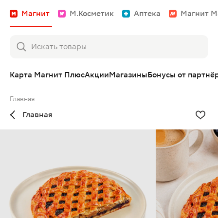
Магнит
М.Косметик
Аптека
Магнит М
Карта Магнит Плюс
Акции
Магазины
Бонусы от партнё
Главная
Главная