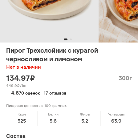
Пирог Трехслойник с курагой
черносливом и лимоном
Нет в наличии
134.97 ₽
300г
449.9 ₽/1кг
4.8
70 оценок · 17 отзывов
Пищевая ценность в 100 граммах
Ккал
Белки
Жиры
Углеводы
325
5.6
5.2
63.9
Состав