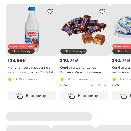
Финальная цена
Финальная 
+5% с Премиум
+5% с Премиум
+5% с Пре
129.99 ₽
240.74 ₽
240.74 ₽
Молоко пастеризованное
Конфеты шоколадные
Конфеты ш
Кубанская буренка 2.5% 1.4л
Snickers Minis с карамелью
мякотью ко
арахисом и нугой
5
· 639 отзывов
5
· 417 отзывов
5
· 580 о
250г
962.99 ₽ · 1кг
250г
В корзину
В корзину