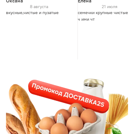
Оксана
Елена
8 августа
21 июля
вкусные,чистые и пузатые
семечки крупные чистые х
ч ими чт