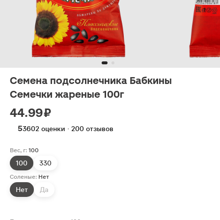
Семена подсолнечника Бабкины
Семечки жареные 100г
44.99 ₽
5
3602 оценки · 200 отзывов
Вес, г:
100
100
330
Соленые:
Нет
Нет
Да