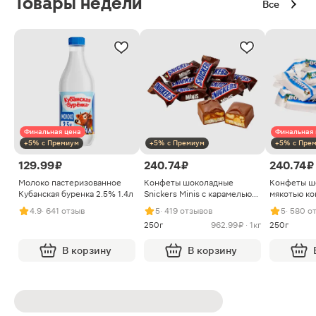
Товары недели
Все
Финальная цена
Финальная 
+5% с Премиум
+5% с Премиум
+5% с Пре
129.99 ₽
240.74 ₽
240.74 ₽
Молоко пастеризованное
Конфеты шоколадные
Конфеты ш
Кубанская буренка 2.5% 1.4л
Snickers Minis с карамелью
мякотью ко
арахисом и нугой
4.9
· 641 отзыв
5
· 419 отзывов
5
· 580 о
250г
962.99 ₽ · 1кг
250г
В корзину
В корзину