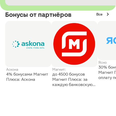
Бонусы от партнёров
Все
Ясно
30% бон
Аскона
Магнит:
Магнит 
4% бонусами Магнит
до 4500 бонусов
оплату 
Плюса: Аскона
Магнит Плюса: за
сессии: 
каждую банковскую
карту