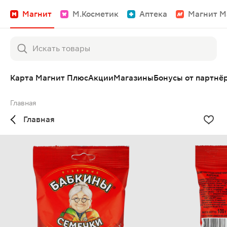
Магнит
М.Косметик
Аптека
Магнит М
Карта Магнит Плюс
Акции
Магазины
Бонусы от партнё
Главная
Главная