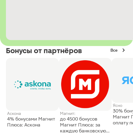
Бонусы от партнёров
Все
Ясно
30% бон
Аскона
Магнит:
Магнит 
4% бонусами Магнит
до 4500 бонусов
оплату 
Плюса: Аскона
Магнит Плюса: за
сессии: 
каждую банковскую