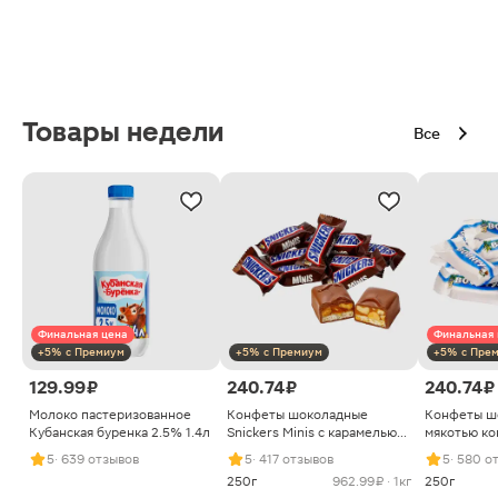
Товары недели
Все
Финальная цена
Финальная 
+5% с Премиум
+5% с Премиум
+5% с Пре
129.99 ₽
240.74 ₽
240.74 ₽
Молоко пастеризованное
Конфеты шоколадные
Конфеты ш
Кубанская буренка 2.5% 1.4л
Snickers Minis с карамелью
мякотью ко
арахисом и нугой
5
· 639 отзывов
5
· 417 отзывов
5
· 580 о
250г
962.99 ₽ · 1кг
250г