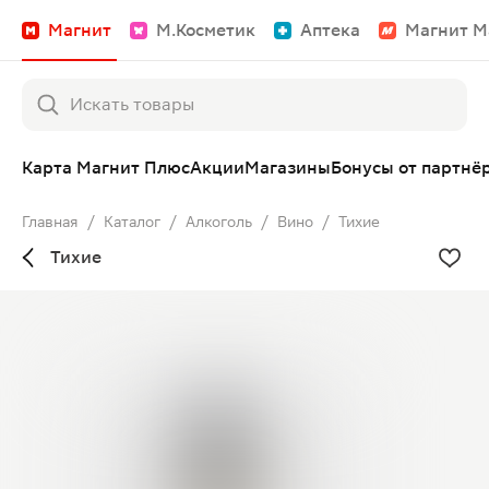
Магнит
М.Косметик
Аптека
Магнит М
Карта Магнит Плюс
Акции
Магазины
Бонусы от партнё
Главная
/
Каталог
/
Алкоголь
/
Вино
/
Тихие
Тихие