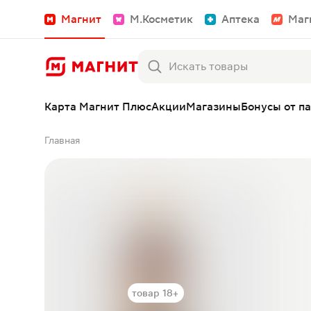
Магнит
М.Косметик
Аптека
Маг
Карта Магнит Плюс
Акции
Магазины
Бонусы от п
Главная
товар 18+