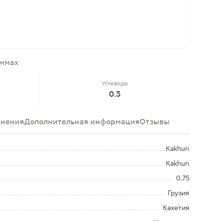
аммах
Углеводы
0.3
анения
Дополнительная информация
Отзывы
Kakhuri
Kakhuri
0.75
Грузия
Кахетия