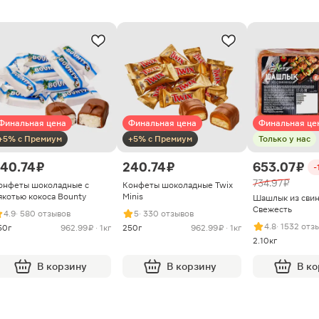
Финальная цена
Финальная цена
Финальная це
+5% с Премиум
+5% с Премиум
Только у нас
40.74 ₽
240.74 ₽
653.07 ₽
-
734.97 ₽
онфеты шоколадные с
Конфеты шоколадные Twix
якотью кокоса Bounty
Minis
Шашлык из сви
Свежесть
4.9
· 580 отзывов
5
· 330 отзывов
4.8
· 1532 отз
50г
962.99 ₽ · 1кг
250г
962.99 ₽ · 1кг
2.10кг
В корзину
В корзину
В к