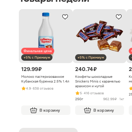
Финальная цена
+5% с Премиум
+5% с Премиум
129.99 ₽
240.74 ₽
2
Молоко пастеризованное
Конфеты шоколадные
К
Кубанская буренка 2.5% 1.4л
Snickers Minis с карамелью
м
арахисом и нугой
4.9
· 638 отзывов
5
· 416 отзывов
2
250г
962.99 ₽ · 1кг
В корзину
В корзину