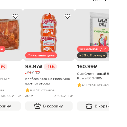
на
Финальная цена
Финальная цена
+5% с Премиум
98.97 ₽
160.99 ₽
11%
-48%
191.99 ₽
Сыр Сметанковый Варвара
Краса 50% 160г
нины М
Колбаса Вязанка Молокуша
вареная весовая
4.9
· 2656 отзывов
ыва
4.8
· 90 отзывов
310.99 ₽ · 1кг
300г
329.9 ₽ · 1кг
орзину
В корзину
В корзину