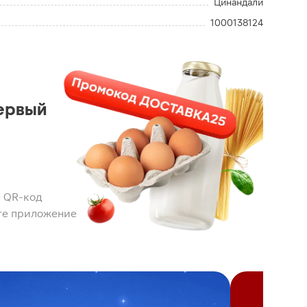
Цинандали
1000138124
ервый
 QR-код
те приложение