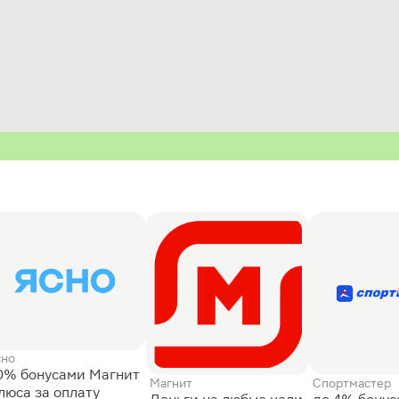
сно
0% бонусами Магнит
Магнит
Спортмастер
люса за оплату