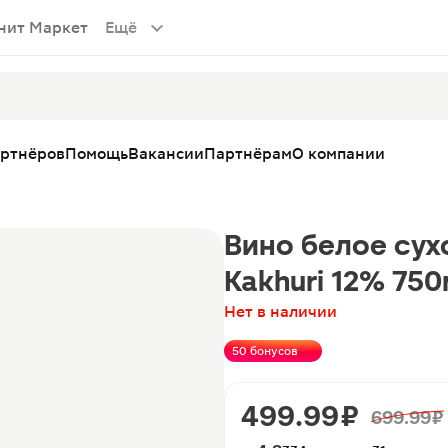
нит Маркет
Ещё
артнёров
Помощь
Вакансии
Партнёрам
О компании
Вино белое сух
Kakhuri 12% 75
Нет в наличии
50 бонусов
499.99 ₽
699.99 ₽