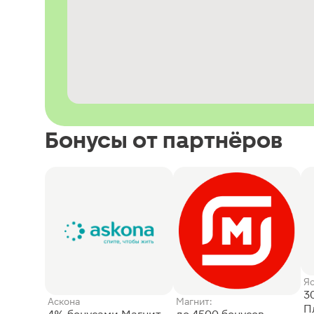
Бонусы от партнёров
Я
3
Аскона
Магнит:
П