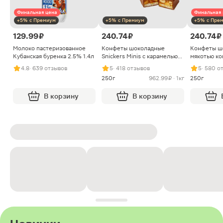
Финальная цена
Финальная 
+5% с Премиум
+5% с Премиум
+5% с Пре
129.99 ₽
240.74 ₽
240.74 ₽
Молоко пастеризованное
Конфеты шоколадные
Конфеты ш
Кубанская буренка 2.5% 1.4л
Snickers Minis с карамелью
мякотью ко
арахисом и нугой
4.8
· 639 отзывов
5
· 418 отзывов
5
· 580 о
250г
962.99 ₽ · 1кг
250г
В корзину
В корзину