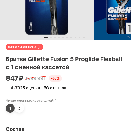
Финальная цена
Бритва Gillette Fusion 5 Proglide Flexball
с 1 сменной кассетой
847 ₽
1999.99 ₽
-57%
4.7
923 оценки · 56 отзывов
Число сменных картриджей:
1
1
3
Состав