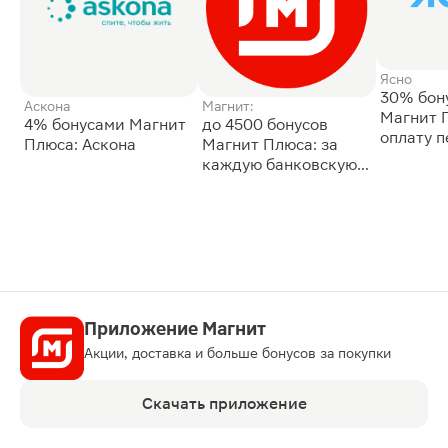
Ясно
30% бон
Аскона
Магнит:
Магнит 
4% бонусами Магнит
до 4500 бонусов
оплату 
Плюса: Аскона
Магнит Плюса: за
сессии: 
каждую банковскую
карту
Приложение Магнит
Акции, доставка и больше бонусов за покупки
Скачать приложение