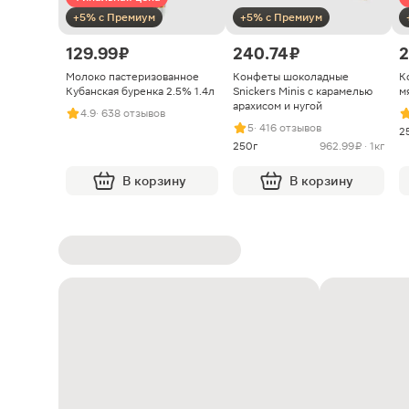
+5% с Премиум
+5% с Премиум
129.99 ₽
240.74 ₽
2
Молоко пастеризованное
Конфеты шоколадные
К
Кубанская буренка 2.5% 1.4л
Snickers Minis с карамелью
м
арахисом и нугой
4.9
· 638 отзывов
5
· 416 отзывов
2
250г
962.99 ₽ · 1кг
В корзину
В корзину