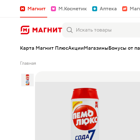
Магнит
М.Косметик
Аптека
Маг
Карта Магнит Плюс
Акции
Магазины
Бонусы от п
Главная