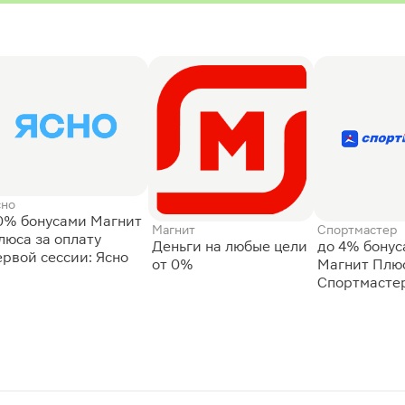
сно
0% бонусами Магнит
Магнит
Спортмастер
люса за оплату
Деньги на любые цели
до 4% бону
ервой сессии: Ясно
от 0%
Магнит Плюс
Спортмасте