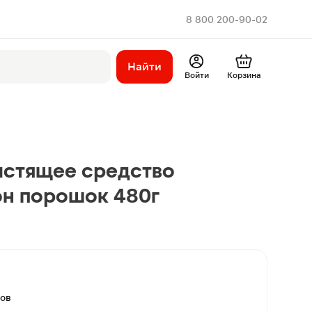
8 800 200-90-02
Найти
Войти
Корзина
истящее средство
н порошок 480г
вов