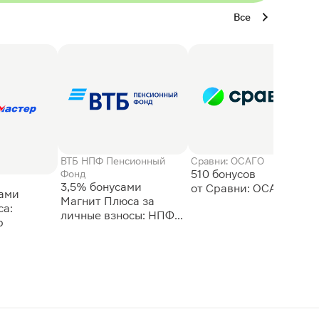
Все
ВТБ НПФ Пенсионный
Сравни: ОСАГО
510 бонусов
Фонд
3,5% бонусами
сами
Магнит Плюса за
а:
личные взносы: НПФ
р
ВТБ