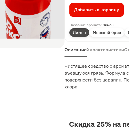
Добавить в корзину
Название аромата:
Лимон
Лимон
Морской бриз
Описание
Характеристики
О
Чистящее средство с арома
въевшуюся грязь. Формула с
поверхности без царапин. П
хлора.
Скидка 25% на п