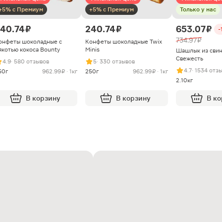
+5% с Премиум
+5% с Премиум
Только у нас
40.74 ₽
240.74 ₽
653.07 ₽
-
734.97 ₽
онфеты шоколадные с
Конфеты шоколадные Twix
якотью кокоса Bounty
Minis
Шашлык из сви
Свежесть
4.9
· 580 отзывов
5
· 330 отзывов
4.7
· 1534 отз
50г
962.99 ₽ · 1кг
250г
962.99 ₽ · 1кг
2.10кг
В корзину
В корзину
В к