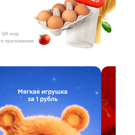
 QR-код
те приложение