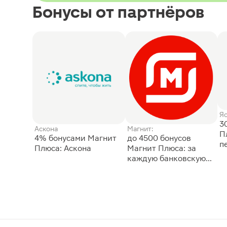
Бонусы от партнёров
Я
3
Аскона
Магнит:
П
4% бонусами Магнит
до 4500 бонусов
п
Плюса: Аскона
Магнит Плюса: за
каждую банковскую
карту