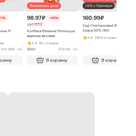
Финальная цена
+5% с Премиум
98.97 ₽
160.99 ₽
11%
-48%
191.99 ₽
Сыр Сметанковый Варвара
Краса 50% 160г
нины М
Колбаса Вязанка Молокуша
вареная весовая
4.8
· 2659 отзывов
ыва
4.8
· 90 отзывов
310.99 ₽ · 1кг
300г
329.9 ₽ · 1кг
орзину
В корзину
В корзину