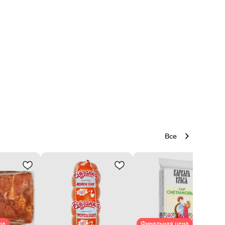
Все
на
Финальная цена