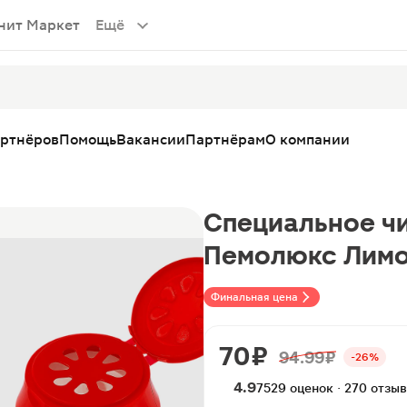
нит Маркет
Ещё
артнёров
Помощь
Вакансии
Партнёрам
О компании
Специальное ч
Пемолюкс Лимо
Финальная цена
70 ₽
94.99 ₽
-26%
4.9
7529 оценок · 270 отзы