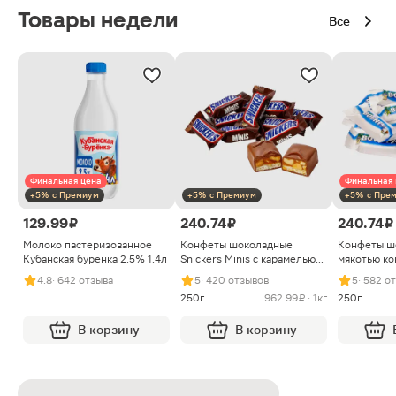
Товары недели
Все
Финальная цена
Финальная 
+5% с Премиум
+5% с Премиум
+5% с Пре
129.99 ₽
240.74 ₽
240.74 ₽
Молоко пастеризованное
Конфеты шоколадные
Конфеты ш
Кубанская буренка 2.5% 1.4л
Snickers Minis с карамелью
мякотью ко
арахисом и нугой
4.8
· 642 отзыва
5
· 420 отзывов
5
· 582 о
250г
962.99 ₽ · 1кг
250г
В корзину
В корзину