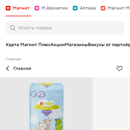
Магнит
М.Косметик
Аптека
Магнит М
Карта Магнит Плюс
Акции
Магазины
Бонусы от партнё
Главная
Главная