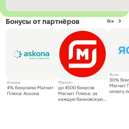
Бонусы от партнёров
Все
Ясно
30% бон
Аскона
Магнит:
Магнит 
4% бонусами Магнит
до 4500 бонусов
оплату 
Плюса: Аскона
Магнит Плюса: за
сессии: 
каждую банковскую
карту