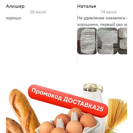
Алишер
Наталья
28 июля
14 июля
хорошо
На удивление оказались очень
хорошими, первый раз за д
время, после ночного сна
проснулись не опописаными
выдержал, в отличие от св
именитых конкурентов. Для
принципиально, в них нет:
клапана на попе для
складывания
резинки по спинке
конечно они не такие нежн
как именитые собратья
Но все эти нюансы с полна
перекрывает то факт, что
ребёнок в них сухой! Нам
подошли, на ребёнка 12 кг
размер 5, сели отлично,
впитывают шикарно! Есть с