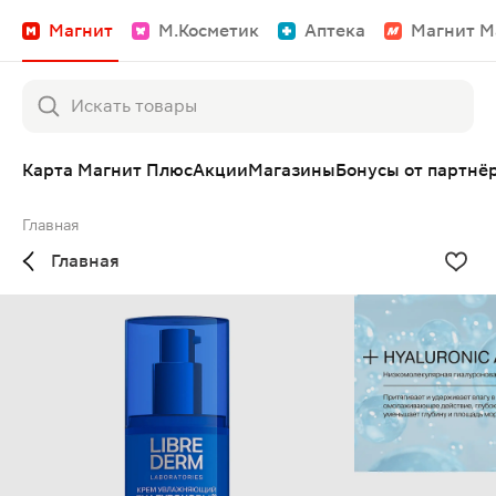
Магнит
М.Косметик
Аптека
Магнит М
Карта Магнит Плюс
Акции
Магазины
Бонусы от партнё
Главная
Главная