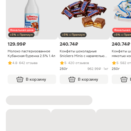
Финальная цена
Финальная 
+5% с Премиум
+5% с Премиум
+5% с Пре
129.99 ₽
240.74 ₽
240.74 ₽
Молоко пастеризованное
Конфеты шоколадные
Конфеты ш
Кубанская буренка 2.5% 1.4л
Snickers Minis с карамелью
мякотью ко
арахисом и нугой
4.8
· 642 отзыва
5
· 420 отзывов
5
· 582 о
250г
962.99 ₽ · 1кг
250г
В корзину
В корзину