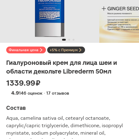
Финальная цена
+5% с Премиум
Гиалуроновый крем для лица шеи и
области декольте Librederm 50мл
1339.99 ₽
4.9
146 оценок · 17 отзывов
Состав
Aqua, camelina sativa oil, cetearyl octanoate,
caprylic/capric triglyceride, dimethicone, isopropyl
myristate, sodium polyacrylate, mineral oil,