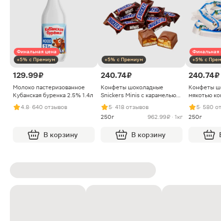
Финальная цена
Финальная 
+5% с Премиум
+5% с Премиум
+5% с Пре
129.99 ₽
240.74 ₽
240.74 ₽
Молоко пастеризованное
Конфеты шоколадные
Конфеты ш
Кубанская буренка 2.5% 1.4л
Snickers Minis с карамелью
мякотью ко
арахисом и нугой
4.8
· 640 отзывов
5
· 418 отзывов
5
· 580 о
250г
962.99 ₽ · 1кг
250г
В корзину
В корзину