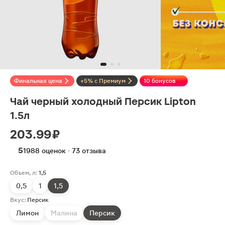
Финальная цена
+5% с Премиум
10 бонусов
Чай черный холодный Персик Lipton
1.5л
203.99 ₽
5
1988 оценок · 73 отзыва
Объем, л:
1,5
0,5
1
1,5
Вкус:
Персик
Лимон
Малина
Персик