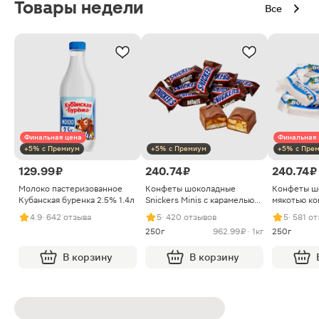
Товары недели
Все
Финальная цена
Финальная 
+5% с Премиум
+5% с Премиум
+5% с Пре
129.99 ₽
240.74 ₽
240.74 ₽
Молоко пастеризованное
Конфеты шоколадные
Конфеты ш
Кубанская буренка 2.5% 1.4л
Snickers Minis с карамелью
мякотью ко
арахисом и нугой
4.9
· 642 отзыва
5
· 420 отзывов
5
· 581 о
250г
962.99 ₽ · 1кг
250г
В корзину
В корзину