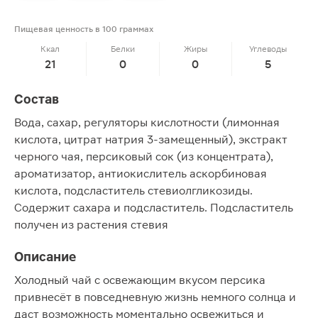
Пищевая ценность в 100 граммах
Ккал
Белки
Жиры
Углеводы
21
0
0
5
Состав
Вода, сахар, регуляторы кислотности (лимонная
кислота, цитрат натрия 3-замещенный), экстракт
черного чая, персиковый сок (из концентрата),
ароматизатор, антиокислитель аскорбиновая
кислота, подсластитель стевиолгликозиды.
Содержит сахара и подсластитель. Подсластитель
получен из растения стевия
Описание
Холодный чай с освежающим вкусом персика
привнесёт в повседневную жизнь немного солнца и
даст возможность моментально освежиться и