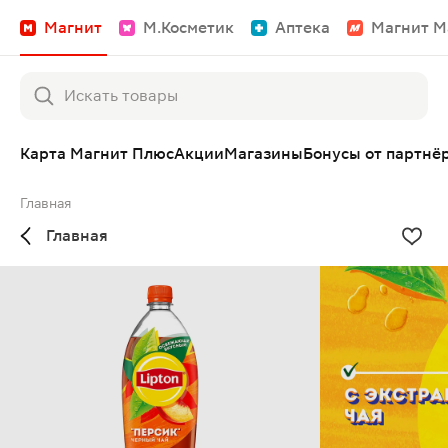
Магнит
М.Косметик
Аптека
Магнит М
Карта Магнит Плюс
Акции
Магазины
Бонусы от партнё
Главная
Главная