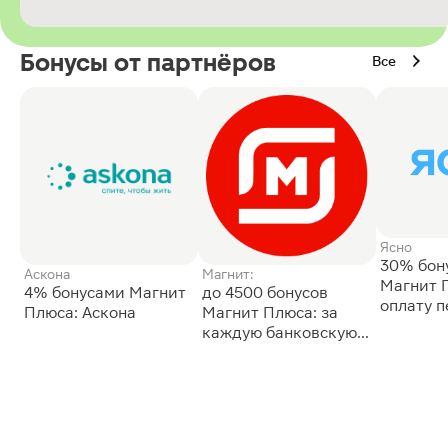
Бонусы от партнёров
Все
Ясно
30% бон
Аскона
Магнит:
Магнит 
4% бонусами Магнит
до 4500 бонусов
оплату 
Плюса: Аскона
Магнит Плюса: за
сессии: 
каждую банковскую
карту