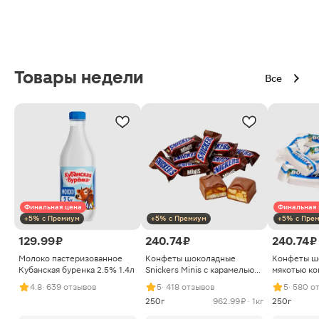
Товары недели
Все
Финальная цена
Финальная 
+5% с Премиум
+5% с Премиум
+5% с Пре
129.99 ₽
240.74 ₽
240.74 ₽
Молоко пастеризованное
Конфеты шоколадные
Конфеты ш
Кубанская буренка 2.5% 1.4л
Snickers Minis с карамелью
мякотью ко
арахисом и нугой
4.8
· 639 отзывов
5
· 418 отзывов
5
· 580 о
250г
962.99 ₽ · 1кг
250г