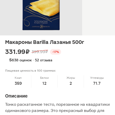
Макароны Barilla Лазанья 500г
331.99 ₽
399.99 ₽
-17%
5
638 оценок · 52 отзыва
Пищевая ценность в 100 граммах
Ккал
Белки
Жиры
Углеводы
359
12
2
71.7
Описание
Тонко раскатанное тесто, порезанное на квадратики
одинакового размера. Это прекрасный выбор для