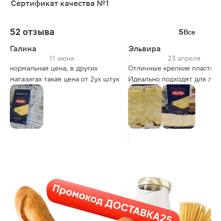
Сертификат качества №1
52 отзыва
5
Все
Галина
Эльвира
11 июня
23 апреля
нормальная цена, в других
Отличные крепкие пластины
магазигах такая цена от 2ух штук
Идеально подходят для лаз
Не разваливаются при варк
рвутся при резке. Лазанью
резала и деревянной лопат
ножом, одинаково удобно.
Блюдо получилось безумно
вкусным.