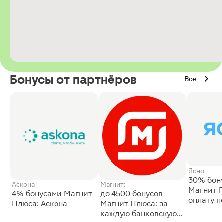
Бонусы от партнёров
Все
Ясно
30% бон
Аскона
Магнит:
Магнит 
4% бонусами Магнит
до 4500 бонусов
оплату 
Плюса: Аскона
Магнит Плюса: за
сессии: 
каждую банковскую