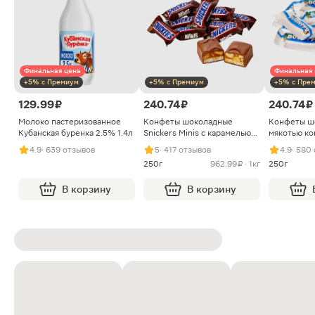
Финальная цена
Финальная 
+5% с Премиум
+5% с Премиум
+5% с Пре
129.99 ₽
240.74 ₽
240.74 ₽
Молоко пастеризованное
Конфеты шоколадные
Конфеты ш
Кубанская буренка 2.5% 1.4л
Snickers Minis с карамелью
мякотью ко
арахисом и нугой
4.9
· 639 отзывов
5
· 417 отзывов
4.9
· 580
250г
962.99 ₽ · 1кг
250г
В корзину
В корзину