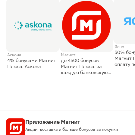
Ясно
30% бон
Аскона
Магнит:
Магнит 
4% бонусами Магнит
до 4500 бонусов
оплату 
Плюса: Аскона
Магнит Плюса: за
сессии: 
каждую банковскую
карту
Приложение Магнит
Акции, доставка и больше бонусов за покупки