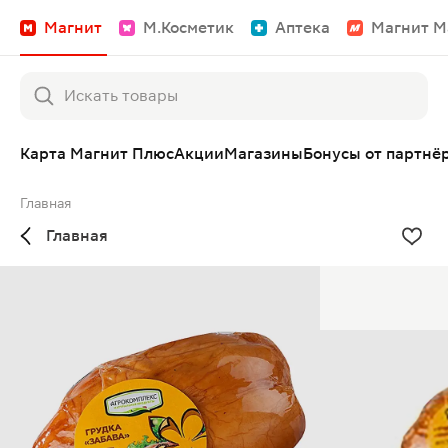
Магнит
М.Косметик
Аптека
Магнит М
Карта Магнит Плюс
Акции
Магазины
Бонусы от партнё
Главная
Главная