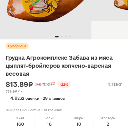
Суперцена
Грудка Агрокомплекс Забава из мяса
цыплят-бройлеров копчено-вареная
весовая
813.89 ₽
1.10кг
1055.89 ₽
-22%
739.9 ₽/1кг
4.9
232 оценки · 29 отзывов
Пищевая ценность в 100 граммах
Ккал
Белки
Жиры
Углеводы
160
16
10
2