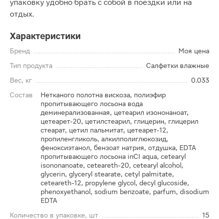
упаковку удобно брать с собой в поездки или на
отдых.
Характеристики
Бренд
Моя цена
Тип продукта
Салфетки влажные
Вес, кг
0.033
Состав
Нетканого полотна вискоза, полиэфир
пропитывающего лосьона вода
деминерализованная, цетеарил изононаноат,
цетеарет-20, цетилстеарил, глицерин, глицерил
стеарат, цетил пальмитат, цетеарет-12,
пропиленгликоль, алкилполиглюкозид,
феноксиэтанол, бензоат натрия, отдушка, EDTA
пропитывающего лосьона inCI aqua, cetearyl
isononanoate, ceteareth-20, cetearyl alcohol,
glycerin, glyceryl stearate, cetyl palmitate,
ceteareth-12, propylene glycol, decyl glucoside,
phenoxyethanol, sodium benzoate, parfum, disodium
EDTA
Количество в упаковке, шт
15