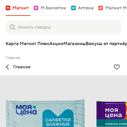
Магнит
М.Косметик
Аптека
Магнит М
Карта Магнит Плюс
Акции
Магазины
Бонусы от партнё
Главная
Главная