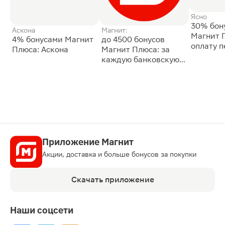
Ясно
30% бон
Аскона
Магнит:
Магнит 
4% бонусами Магнит
до 4500 бонусов
оплату 
Плюса: Аскона
Магнит Плюса: за
сессии: 
каждую банковскую
карту
Приложение Магнит
Акции, доставка и больше бонусов за покупки
Скачать приложение
Наши соцсети