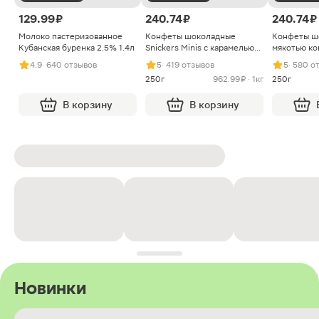
129.99 ₽
240.74 ₽
240.74 ₽
Молоко пастеризованное
Конфеты шоколадные
Конфеты ш
Кубанская буренка 2.5% 1.4л
Snickers Minis с карамелью
мякотью ко
арахисом и нугой
4.9
· 640 отзывов
5
· 419 отзывов
5
· 580 о
250г
962.99 ₽ · 1кг
250г
В корзину
В корзину
Новинки