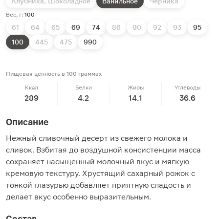
Клубника, Шоколадное
Ванильное
Черника
Вес, г:
100
61
64
65
69
74
86
90
92
93
95
100
445
475
990
Пищевая ценность в 100 граммах
Ккал
Белки
Жиры
Углеводы
289
4.2
14.1
36.6
Описание
Нежный сливочный десерт из свежего молока и
сливок. Взбитая до воздушной консистенции масса
сохраняет насыщенный молочный вкус и мягкую
кремовую текстуру. Хрустящий сахарный рожок с
тонкой глазурью добавляет приятную сладость и
делает вкус особенно выразительным.
Состав