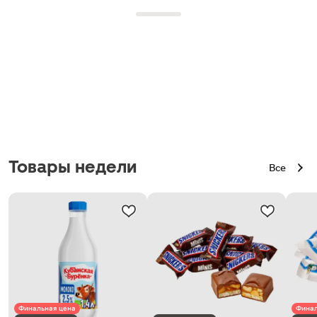
Товары недели
Все
Финальная цена
Финал