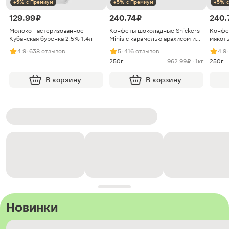
+5% с Премиум
+5% с Премиум
+5% с
129.99 ₽
240.74 ₽
240.
Молоко пастеризованное
Конфеты шоколадные Snickers
Конфе
Кубанская буренка 2.5% 1.4л
Minis с карамелью арахисом и
мякоть
нугой
4.9
· 638 отзывов
5
· 416 отзывов
4.9
250г
962.99 ₽ · 1кг
250г
В корзину
В корзину
Новинки